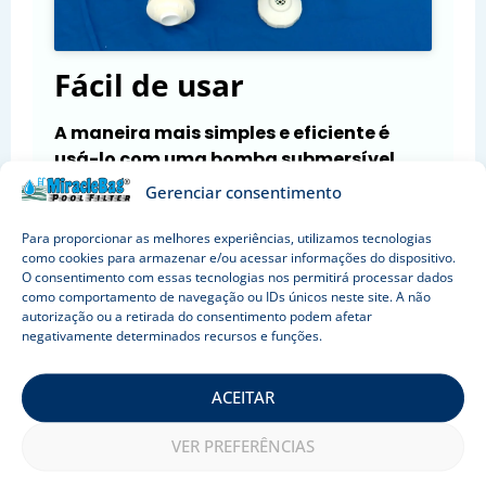
Fácil de usar
A maneira mais simples e eficiente é
usá-lo com uma bomba submersível.
Gerenciar consentimento
Mão Única:
gire a água da piscina como um
redemoinho e coloque a bomba
Para proporcionar as melhores experiências, utilizamos tecnologias
submersível no meio, no fundo da piscina.
como cookies para armazenar e/ou acessar informações do dispositivo.
Apoiar o saco do filtro na borda da piscina.
O consentimento com essas tecnologias nos permitirá processar dados
como comportamento de navegação ou IDs únicos neste site. A não
Todos os sedimentos irão para o saco
autorização ou a retirada do consentimento podem afetar
dentro de alguns minutos. Não é necessário
negativamente determinados recursos e funções.
aspirar.
Outra maneira:
conecte o saco do filtro
ACEITAR
com uma mangueira longa para garantir
VER PREFERÊNCIAS
que a bomba submersível e o saco do filtro
estejam o mais longe possível um do outro.