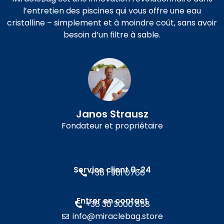
l’entretien des piscines qui vous offre une eau
cristalline – simplement et à moindre coût, sans avoir
besoin d’un filtre à sable.
Janos Strausz
Fondateur et propriétaire
Service client 0-24
+36 1 901 0766
Entrer en contact
+36 30 3000 858
info@miraclebag.store