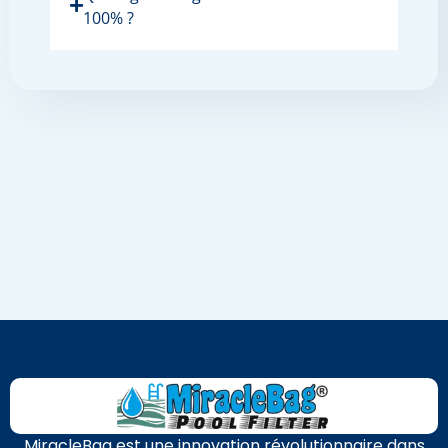
100% ?
MiracleBag est une innovation révolutionnaire dans