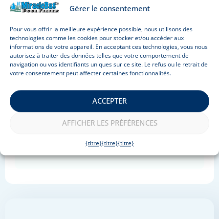
un long tuyau pour s'assurer que la pompe
Gérer le consentement
submersible et le sac filtrant sont aussi
éloignés que possible l'un de l'autre. L'eau
Pour vous offrir la meilleure expérience possible, nous utilisons des
technologies comme les cookies pour stocker et/ou accéder aux
propre sortant du sac filtre poussera l'eau
informations de votre appareil. En acceptant ces technologies, vous nous
non filtrée vers la pompe. La pompe au fond
autorisez à traiter des données telles que votre comportement de
de la piscine aspire toutes les impuretés
navigation ou vos identifiants uniques sur ce site. Le refus ou le retrait de
votre consentement peut affecter certaines fonctionnalités.
flottantes et la majeure partie du sable. Le
sable plus lourd qui s'accumule dans les plis
du fond de la piscine peut être poussé vers
ACCEPTER
la pompe avec une brosse. De cette façon,
l'eau de la piscine sera propre en quelques
AFFICHER LES PRÉFÉRENCES
heures et il n'y aura pas besoin de passer
{titre}
{titre}
{titre}
l'aspirateur.