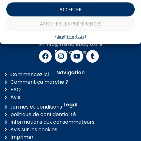
ACCEPTER
Service client 0-24
+36 1 901 0766
AFFICHER LES PRÉFÉRENCES
Entrer en contact
+36 30 3000 858
{titre}
{titre}
{titre}
info@miraclebag.store
Suivez-nous
Navigation
Commencez ici
Comment ça marche ?
FAQ
Avis
Légal
termes et conditions
politique de confidentialité
Informations aux consommateurs
Avis sur les cookies
Imprimer