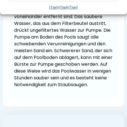
sicherzustellen, dass die Tauchpumpe und
{Titel}
{Titel}
{Titel}
der Filterbeutel so weit wie möglich
voneinander entfernt sind. Das saubere
Wasser, das aus dem Filterbeutel austritt,
drückt ungefiltertes Wasser zur Pumpe. Die
Pumpe am Boden des Pools saugt alle
schwebenden Verunreinigungen und den
meisten Sand ein. Schwererer Sand, der sich
auf dem Poolboden ablagert, kann mit einer
Bürste zur Pumpe geschoben werden. Auf
diese Weise wird das Poolwasser in wenigen
Stunden sauber sein und es besteht keine
Notwendigkeit zum Staubsaugen.