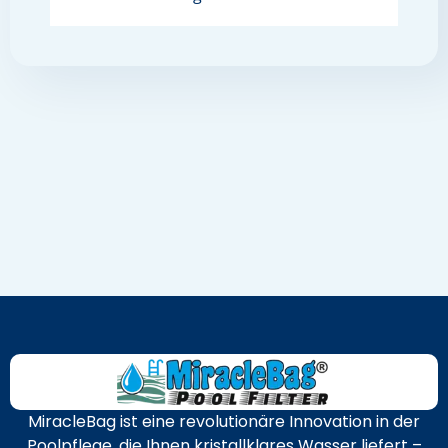
MiracleBag ist eine revolutionäre Innovation in der
Poolpflege, die Ihnen kristallklares Wasser liefert –