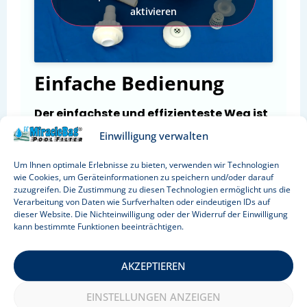
aktivieren
Einfache Bedienung
Der einfachste und effizienteste Weg ist
die Verwendung mit einer Tauchpumpe.
Einwilligung verwalten
Eine Methode:
Drehen Sie das Poolwasser
Um Ihnen optimale Erlebnisse zu bieten, verwenden wir Technologien
wie einen Strudel und stellen Sie die
wie Cookies, um Geräteinformationen zu speichern und/oder darauf
Tauchpumpe in die Mitte, auf den Boden des
zuzugreifen. Die Zustimmung zu diesen Technologien ermöglicht uns die
Verarbeitung von Daten wie Surfverhalten oder eindeutigen IDs auf
Pools. Befestigen Sie den Filterbeutel am
dieser Website. Die Nichteinwilligung oder der Widerruf der Einwilligung
Rand des Pools. Alle Sedimente werden
kann bestimmte Funktionen beeinträchtigen.
innerhalb weniger Minuten in die Tasche
gelangen. Kein Staubsaugen ist erforderlich.
AKZEPTIEREN
Eine andere Methode:
Verbinden Sie den
EINSTELLUNGEN ANZEIGEN
Filterbeutel mit einem langen Schlauch, um