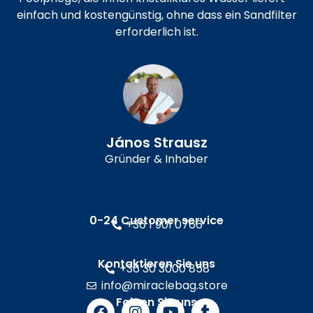
einfach und kostengünstig, ohne dass ein Sandfilter
erforderlich ist.
János Strausz
Gründer & Inhaber
0-24 Customer service
+36 1 901 0766
Kontaktieren Sie uns
+36 30 3000 858
info@miraclebag.store
Folgen Sie uns