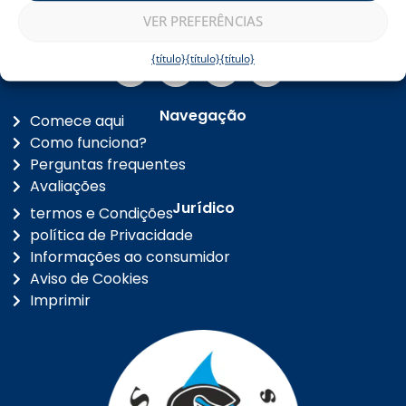
Entre em contato
+36 30 3000 858
VER PREFERÊNCIAS
info@miraclebag.store
Siga-nos
{título}
{título}
{título}
Navegação
Comece aqui
Como funciona?
Perguntas frequentes
Avaliações
Jurídico
termos e Condições
política de Privacidade
Informações ao consumidor
Aviso de Cookies
Imprimir