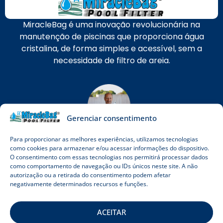
MiracleBag é uma inovação revolucionária na
manutenção de piscinas que proporciona água
cristalina, de forma simples e acessível, sem a
necessidade de filtro de areia.
Gerenciar consentimento
János Strausz
Para proporcionar as melhores experiências, utilizamos tecnologias
como cookies para armazenar e/ou acessar informações do dispositivo.
Fundador e Proprietário
O consentimento com essas tecnologias nos permitirá processar dados
como comportamento de navegação ou IDs únicos neste site. A não
autorização ou a retirada do consentimento podem afetar
negativamente determinados recursos e funções.
0-24 Customer service
+36 1 901 0766
ACEITAR