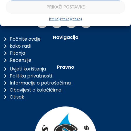
Javite se
+36 30 3000 858
PRIKAŽI POSTAVKE
info@miraclebag.trgovina
Pratite nas
{titula}
{titula}
{titula}
Navigacija
Počnite ovdje
kako radi
Pitanja
Recenzije
Pravno
Uvjeti korištenja
Politika privatnosti
Informacije o potrošačima
Obavijest o kolačićima
Otisak