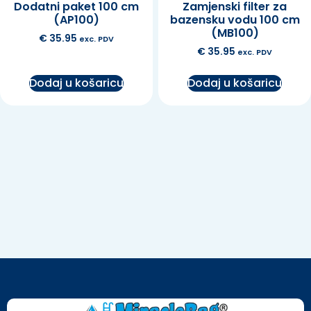
Dodatni paket 100 cm
Zamjenski filter za
(AP100)
bazensku vodu 100 cm
(MB100)
€
35.95
exc. PDV
€
35.95
exc. PDV
Dodaj u košaricu
Dodaj u košaricu