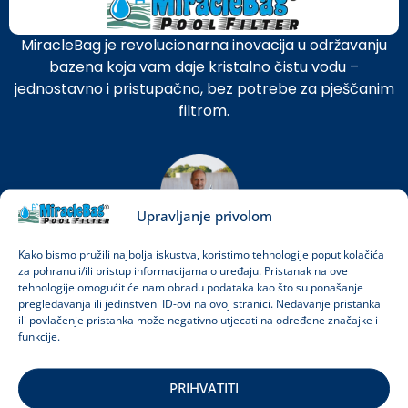
MiracleBag je revolucionarna inovacija u održavanju
bazena koja vam daje kristalno čistu vodu –
jednostavno i pristupačno, bez potrebe za pješčanim
filtrom.
Upravljanje privolom
János Strausz
Kako bismo pružili najbolja iskustva, koristimo tehnologije poput kolačića
za pohranu i/ili pristup informacijama o uređaju. Pristanak na ove
Osnivač i vlasnik
tehnologije omogućit će nam obradu podataka kao što su ponašanje
pregledavanja ili jedinstveni ID-ovi na ovoj stranici. Nedavanje pristanka
ili povlačenje pristanka može negativno utjecati na određene značajke i
funkcije.
0-24 Customer service
+36 1 901 0766
PRIHVATITI