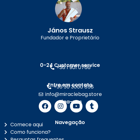
János Strausz
Fundador e Proprietário
0-24 Customer service
+36 1 901 0766
Entre em contato
+36 30 3000 858
info@miraclebag.store
Siga-nos
Navegação
Comece aqui
Como funciona?
Perguntas frequentes