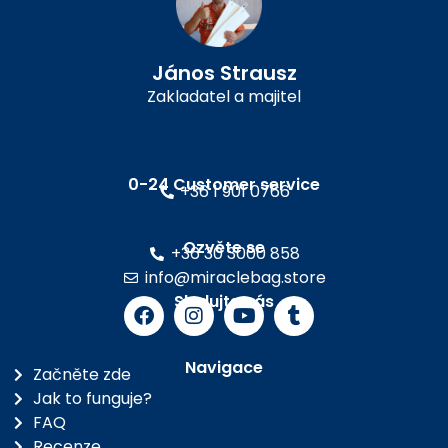
János Strausz
Zakladatel a majitel
0-24 Customer service
+36 1 901 0766
Ozvěte se
+36 30 3000 858
info@miraclebag.store
Sledujte nás
Navigace
Začněte zde
Jak to funguje?
FAQ
Recenze