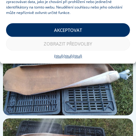
zpracovávat data, jako je chování při prohlížení nebo jedinečné
identifikátory na tomto webu. Neudělení souhlasu nebo jeho odvolání
může nepříznivě ovlivnit určité funkce.
AKCEPTOVAT
ZOBRAZIT PŘEDVOLBY
{titul}
{titul}
{titul}