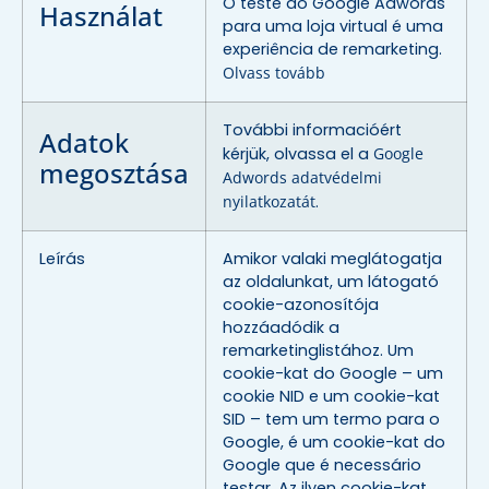
O teste do Google Adwords
Használat
para uma loja virtual é uma
experiência de remarketing.
Olvass tovább
További informacióért
Adatok
kérjük, olvassa el a
Google
megosztása
Adwords adatvédelmi
nyilatkozatát
.
Leírás
Amikor valaki meglátogatja
az oldalunkat, um látogató
cookie-azonosítója
hozzáadódik a
remarketinglistához. Um
cookie-kat do Google – um
cookie NID e um cookie-kat
SID – tem um termo para o
Google, é um cookie-kat do
Google que é necessário
testar. Az ilyen cookie-kat