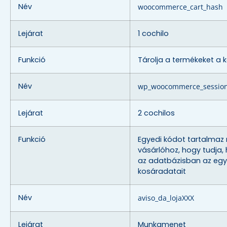
Név
woocommerce_cart_hash
Lejárat
1 cochilo
Funkció
Tárolja a termékeket a 
Név
wp_woocommerce_sessio
Lejárat
2 cochilos
Funkció
Egyedi kódot tartalmaz
vásárlóhoz, hogy tudja, 
az adatbázisban az egy
kosáradatait
Név
aviso_da_lojaXXX
Lejárat
Munkamenet