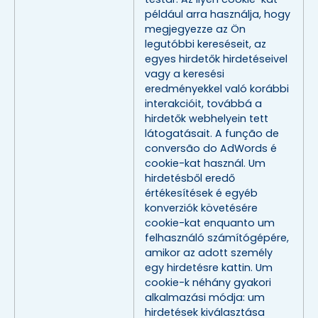
például arra használja, hogy
megjegyezze az Ön
legutóbbi kereséseit, az
egyes hirdetők hirdetéseivel
vagy a keresési
eredményekkel való korábbi
interakcióit, továbbá a
hirdetők webhelyein tett
látogatásait. A função de
conversão do AdWords é
cookie-kat használ. Um
hirdetésből eredő
értékesítések é egyéb
konverziók követésére
cookie-kat enquanto um
felhasználó számítógépére,
amikor az adott személy
egy hirdetésre kattin. Um
cookie-k néhány gyakori
alkalmazási módja: um
hirdetések kiválasztása