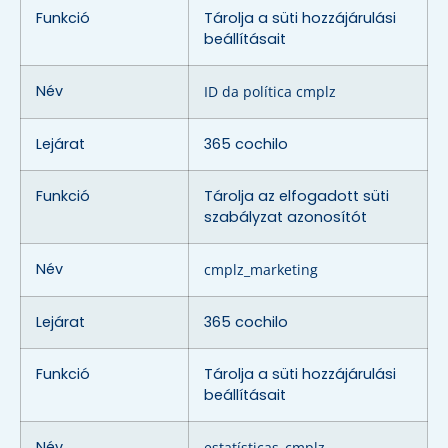
Funkció
Tárolja a süti hozzájárulási
beállításait
Név
ID da política cmplz
Lejárat
365 cochilo
Funkció
Tárolja az elfogadott süti
szabályzat azonosítót
Név
cmplz_marketing
Lejárat
365 cochilo
Funkció
Tárolja a süti hozzájárulási
beállításait
Név
estatísticas_cmplz