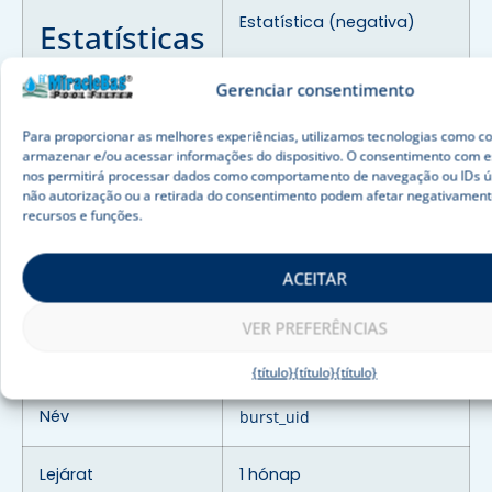
Estatística (negativa)
Estatísticas
de
Gerenciar consentimento
explosão
Para proporcionar as melhores experiências, utilizamos tecnologias como c
armazenar e/ou acessar informações do dispositivo. O consentimento com e
nos permitirá processar dados como comportamento de navegação ou IDs úni
Burst Statistics-et
Használat
não autorização ou a retirada do consentimento podem afetar negativamen
használunk a weboldal
recursos e funções.
statsztikához.
ACEITAR
Ezeket az adatokat nem
Adatok
osztjuk meg harmadik
VER PREFERÊNCIAS
megosztása
felekkel.
{título}
{título}
{título}
Név
burst_uid
Lejárat
1 hónap