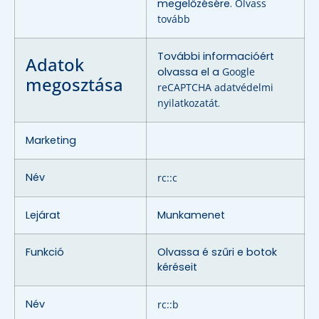
megelőzésére.
Olvass
tovább
További informacióért
Adatok
olvassa el a
Google
megosztása
reCAPTCHA adatvédelmi
nyilatkozatát
.
Marketing
Név
rc::c
Lejárat
Munkamenet
Funkció
Olvassa é szűri e botok
kéréseit
Név
rc::b