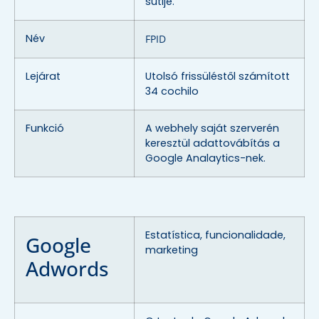
sutije.
Név
FPID
Lejárat
Utolsó frissüléstől számított
34 cochilo
Funkció
A webhely saját szerverén
keresztül adattovábítás a
Google Analaytics-nek.
Estatística, funcionalidade,
Google
marketing
Adwords