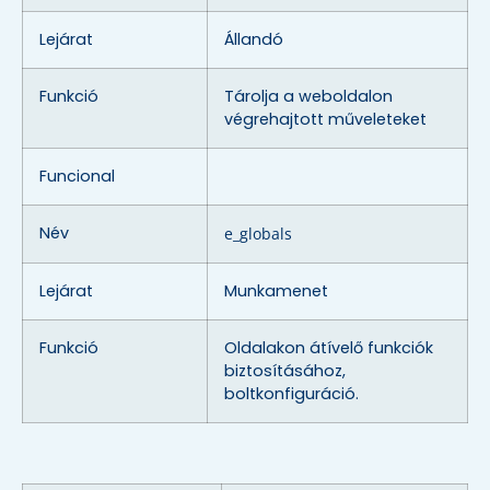
Lejárat
Állandó
Funkció
Tárolja a weboldalon
végrehajtott műveleteket
Funcional
Név
e_globals
Lejárat
Munkamenet
Funkció
Oldalakon átívelő funkciók
biztosításához,
boltkonfiguráció.