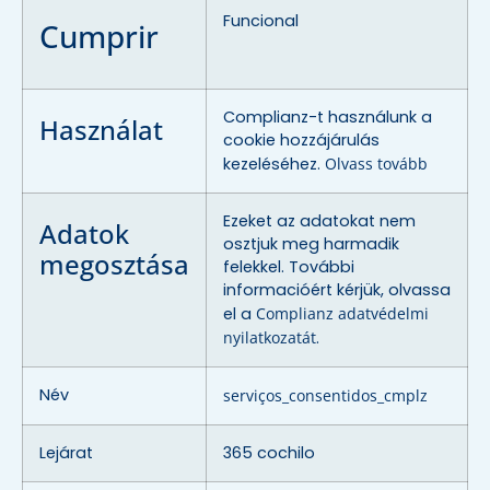
Funcional
Cumprir
Complianz-t használunk a
Használat
cookie hozzájárulás
kezeléséhez.
Olvass tovább
Ezeket az adatokat nem
Adatok
osztjuk meg harmadik
megosztása
felekkel. További
informacióért kérjük, olvassa
el a
Complianz adatvédelmi
nyilatkozatát
.
Név
serviços_consentidos_cmplz
Lejárat
365 cochilo