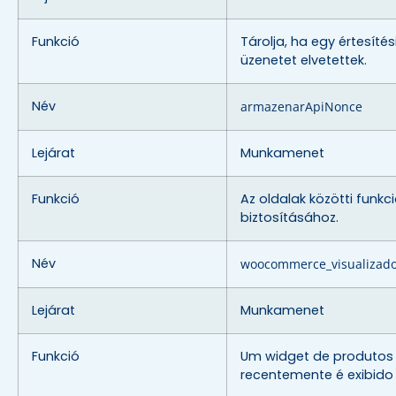
Funkció
Tárolja, ha egy értesíté
üzenetet elvetettek.
Név
armazenarApiNonce
Lejárat
Munkamenet
Funkció
Az oldalak közötti funkc
biztosításához.
Név
woocommerce_visualizad
Lejárat
Munkamenet
Funkció
Um widget de produtos 
recentemente é exibido