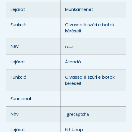
Lejárat
Munkamenet
Funkció
Olvassa é szűri e botok
kéréseit
Név
rc::a
Lejárat
Állandó
Funkció
Olvassa é szűri e botok
kéréseit
Funcional
Név
_grecaptcha
Lejárat
6 hónap