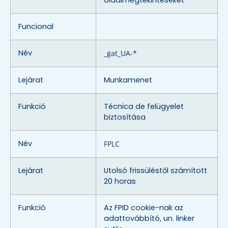
Funcional
Név
_gat_UA-*
Lejárat
Munkamenet
Funkció
Técnica de felügyelet
biztosítása
Név
FPLC
Lejárat
Utolsó frissüléstől számított
20 horas
Funkció
Az FPID cookie-nak az
adattovábbító, un. linker