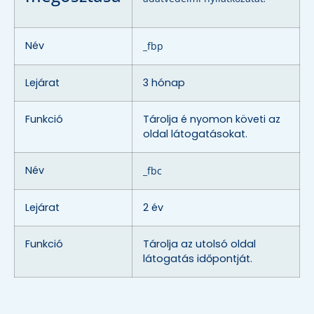
Név
_fbp
Lejárat
3 hónap
Funkció
Tárolja é nyomon követi az
oldal látogatásokat.
Név
_fbc
Lejárat
2 év
Funkció
Tárolja az utolsó oldal
látogatás időpontját.