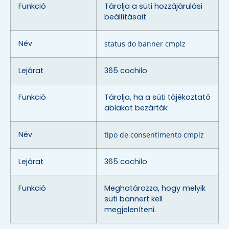
Funkció
Tárolja a süti hozzájárulási
beállításait
Név
status do banner cmplz
Lejárat
365 cochilo
Funkció
Tárolja, ha a süti tájékoztató
ablakot bezárták
Név
tipo de consentimento cmplz
Lejárat
365 cochilo
Funkció
Meghatározza, hogy melyik
süti bannert kell
megjeleníteni.