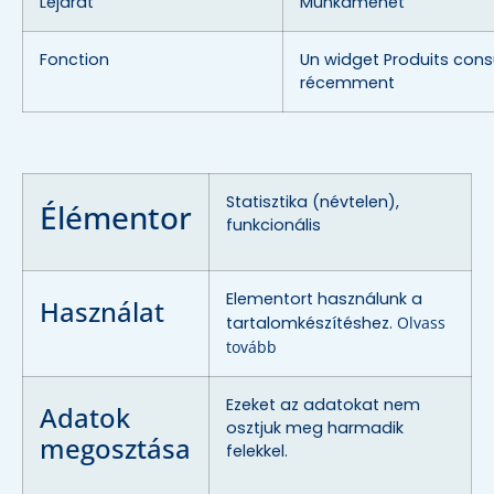
Lejárat
Munkamenet
Fonction
Un widget Produits cons
récemment
Statisztika (névtelen),
Élémentor
funkcionális
Elementort használunk a
Használat
tartalomkészítéshez.
Olvass
tovább
Ezeket az adatokat nem
Adatok
osztjuk meg harmadik
megosztása
felekkel.