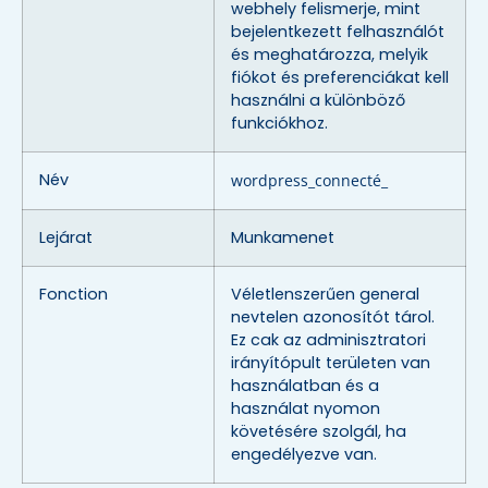
webhely felismerje, mint
bejelentkezett felhasználót
és meghatározza, melyik
fiókot és preferenciákat kell
használni a különböző
funkciókhoz.
Név
wordpress_connecté_
Lejárat
Munkamenet
Fonction
Véletlenszerűen general
nevtelen azonosítót tárol.
Ez cak az adminisztratori
irányítópult területen van
használatban és a
használat nyomon
követésére szolgál, ha
engedélyezve van.