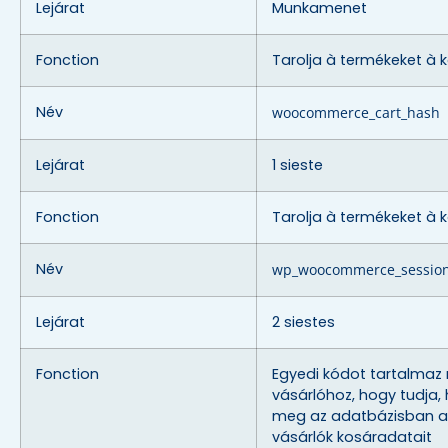
Lejárat
Munkamenet
Fonction
Tarolja à termékeket à 
Név
woocommerce_cart_hash
Lejárat
1 sieste
Fonction
Tarolja à termékeket à 
Név
wp_woocommerce_sessio
Lejárat
2 siestes
Fonction
Egyedi kódot tartalmaz
vásárlóhoz, hogy tudja, h
meg az adatbázisban a
vásárlók kosáradatait