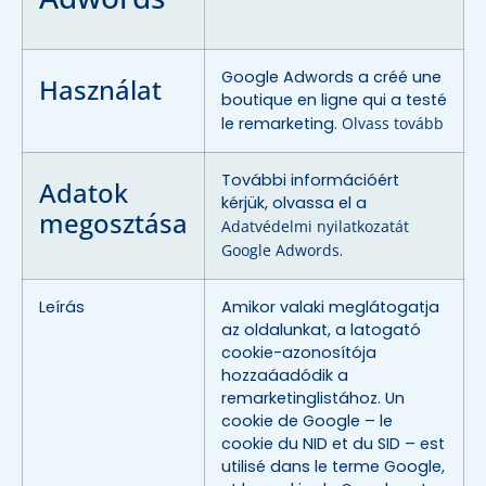
Google Adwords a créé une
Használat
boutique en ligne qui a testé
le remarketing.
Olvass tovább
További információért
Adatok
kérjük, olvassa el a
megosztása
Adatvédelmi nyilatkozatát
Google Adwords
.
Leírás
Amikor valaki meglátogatja
az oldalunkat, a latogató
cookie-azonosítója
hozzaáadódik a
remarketinglistához. Un
cookie de Google – le
cookie du NID et du SID – est
utilisé dans le terme Google,