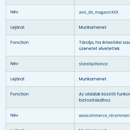
Név
avis_de_magasinXXX
Lejárat
Munkamenet
Fonction
Tárolja, ha értesítési sa
üzenetet elvetettek.
Név
storeApiNonce
Lejárat
Munkamenet
Fonction
Az oldalak közötti funkc
biztosításához.
Név
woocommerce_récemmen