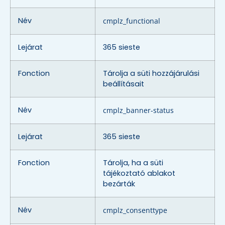
Név
cmplz_functional
Lejárat
365 sieste
Fonction
Tárolja a süti hozzájárulási
beállításait
Név
cmplz_banner-status
Lejárat
365 sieste
Fonction
Tárolja, ha a süti
tájékoztató ablakot
bezárták
Név
cmplz_consenttype