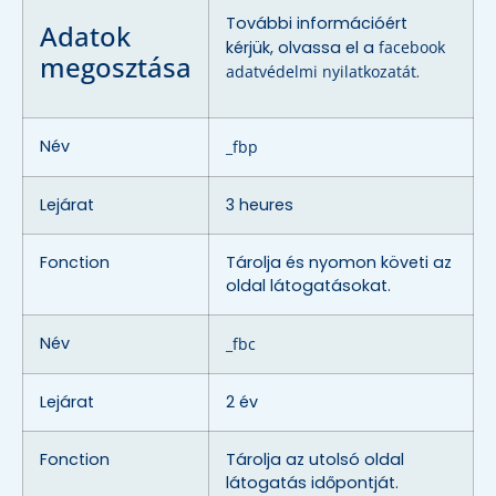
További információért
Adatok
kérjük, olvassa el a
facebook
megosztása
adatvédelmi nyilatkozatát
.
Név
_fbp
Lejárat
3 heures
Fonction
Tárolja és nyomon követi az
oldal látogatásokat.
Név
_fbc
Lejárat
2 év
Fonction
Tárolja az utolsó oldal
látogatás időpontját.