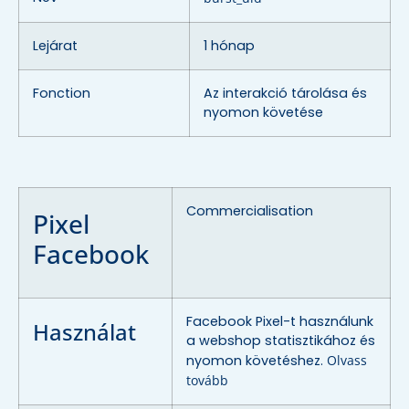
Lejárat
1 hónap
Fonction
Az interakció tárolása és
nyomon követése
Commercialisation
Pixel
Facebook
Facebook Pixel-t használunk
Használat
a webshop statisztikához és
nyomon követéshez.
Olvass
tovább