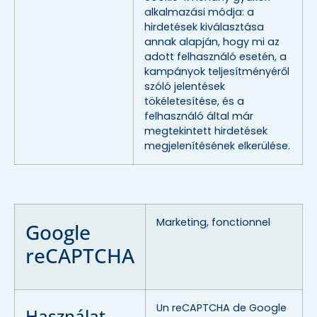
alkalmazási módja: a
hirdetések kiválasztása
annak alapján, hogy mi az
adott felhasználó esetén, a
kampányok teljesítményéről
szóló jelentések
tökéletesítése, és a
felhasználó által már
megtekintett hirdetések
megjelenítésének elkerülése.
Marketing, fonctionnel
Google
reCAPTCHA
Un reCAPTCHA de Google
Használat