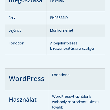
felekkel.
Név
PHPSESSID
Lejárat
Munkamenet
Fonction
A bejelentkezés
beazonosítására szolgál.
Fonctions
WordPress
WordPress-t aználunk
Használat
webhely motorként.
Olvass
tovább