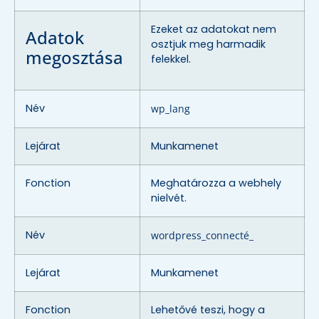
Ezeket az adatokat nem
Adatok
osztjuk meg harmadik
megosztása
felekkel.
Név
wp_lang
Lejárat
Munkamenet
Fonction
Meghatározza a webhely
nielvét.
Név
wordpress_connecté_
Lejárat
Munkamenet
Fonction
Lehetővé teszi, hogy a