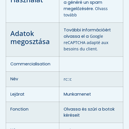
a généré un spam
megelőzésére.
Olvass
tovább
További információért
Adatok
olvassa el a
Google
megosztása
reCAPTCHA adapté aux
besoins du client
.
Commercialisation
Név
rc::c
Lejárat
Munkamenet
Fonction
Olvassa és szűri a botok
kéréseit