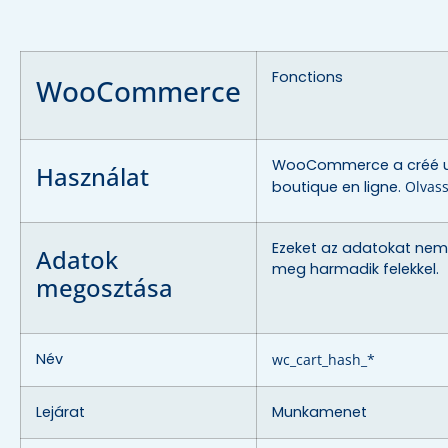
Fonctions
WooCommerce
WooCommerce a créé 
Használat
boutique en ligne.
Olvas
Ezeket az adatokat nem
Adatok
meg harmadik felekkel.
megosztása
Név
wc_cart_hash_*
Lejárat
Munkamenet