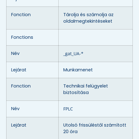
Fonction
Tárolja és számolja az
oldalmegtekintéseket
Fonctions
Név
_gat_UA-*
Lejárat
Munkamenet
Fonction
Technikai felügyelet
biztosítása
Név
FPLC
Lejárat
Utolsó frissüléstől számított
20 óra