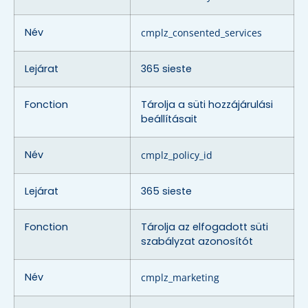
Név
cmplz_consented_services
Lejárat
365 sieste
Fonction
Tárolja a süti hozzájárulási
beállításait
Név
cmplz_policy_id
Lejárat
365 sieste
Fonction
Tárolja az elfogadott süti
szabályzat azonosítót
Név
cmplz_marketing