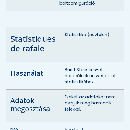
boltconfiguráció.
Statisztika (névtelen)
Statistiques
de rafale
Burst Statistics-et
Használat
használunk un weboldal
statisztikához.
Ezeket az adatokat nem
Adatok
osztjuk meg harmadik
megosztása
felekkel.
Név
burst_uid