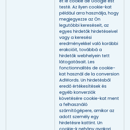
et le cookie de Google est
testé. Az ilyen cookie-kat
például arra használja, hogy
megjegyezze az Ön
legutóbbi kereséseit, az
egyes hirdetők hirdetéseivel
vagy a keresési
eredményekkel való korábbi
erakcióit, továbbá a
hirdetők webhelyein tett
látogatásait. Les
fonctionnalités de cookie-
kat használ de la conversion
AdWords. Un hirdetésből
eredő értékesítések és
egyéb konverziók
követésére cookie-kat ment
a felhasználó
számítógépere, amikor az
adott személy egy
hirdetésre kattint. Un
cookie-k nehány gyakori