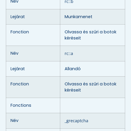
Név
rc::b
Lejárat
Munkamenet
Fonction
Olvassa és szűri a botok
kéréseit
Név
rc::a
Lejárat
Allandó
Fonction
Olvassa és szűri a botok
kéréseit
Fonctions
Név
_grecaptcha