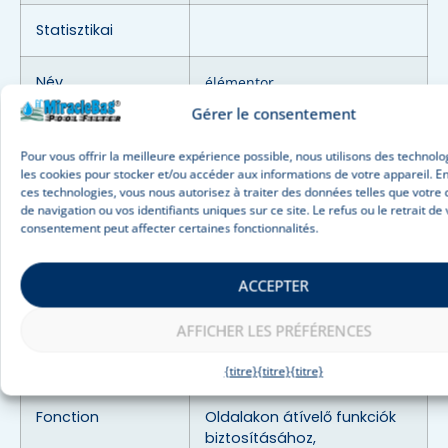
Statisztikai
Név
élémentor
Gérer le consentement
Lejárat
Allandó
Pour vous offrir la meilleure expérience possible, nous utilisons des techno
les cookies pour stocker et/ou accéder aux informations de votre appareil. E
Fonction
Tárolja a weboldalon
ces technologies, vous nous autorisez à traiter des données telles que votr
végrehajtott műveleteket
de navigation ou vos identifiants uniques sur ce site. Le refus ou le retrait de 
consentement peut affecter certaines fonctionnalités.
Fonctions
ACCEPTER
Név
e_globals
AFFICHER LES PRÉFÉRENCES
Lejárat
Munkamenet
{titre}
{titre}
{titre}
Fonction
Oldalakon átívelő funkciók
biztosításához,