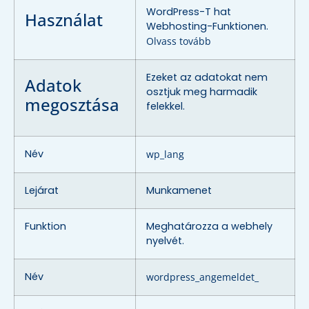
WordPress-T hat
Használat
Webhosting-Funktionen.
Olvass tovább
Ezeket az adatokat nem
Adatok
osztjuk meg harmadik
megosztása
felekkel.
Név
wp_lang
Lejárat
Munkamenet
Funktion
Meghatározza a webhely
nyelvét.
Név
wordpress_angemeldet_