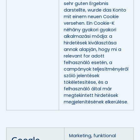
sehr guten Ergebnis
darstellte, wurde das Konto
mit einem neuen Cookie
versehen. Ein Cookie-K
néhány gyakori gyakori
alkalmazási módja: a
hirdetések kiválasztása
annak alapján, hogy mi a
relevant for adott
felhasználó esetén, a
campányok teljesítményéről
szóló jelentések
tökéletesítése, és a
felhasználó által már
megtekintett hirdetések
megjelenítésének elkerülése.
Marketing, funktional
Google