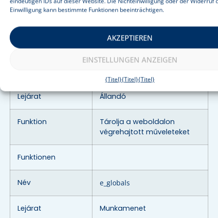
osztjuk meg harmadik
eindeutigen IDs auf dieser Website. Die Nichteinwilligung oder der Widerruf 
megosztása
Einwilligung kann bestimmte Funktionen beeinträchtigen.
felekkel.
AKZEPTIEREN
Statistik
EINSTELLUNGEN ANZEIGEN
Név
Elementor
{Titel}
{Titel}
{Titel}
Lejárat
Állandó
Funktion
Tárolja a weboldalon
végrehajtott műveleteket
Funktionen
Név
e_globals
Lejárat
Munkamenet