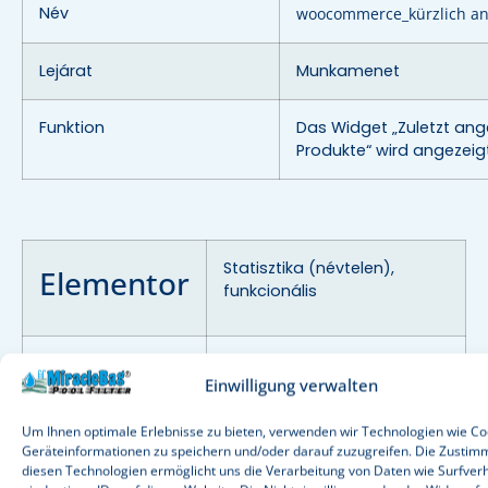
Név
woocommerce_kürzlich a
Lejárat
Munkamenet
Funktion
Das Widget „Zuletzt an
Produkte“ wird angezeig
Statisztika (névtelen),
Elementor
funkcionális
Elementort hat eine
Használat
Einwilligung verwalten
Tartalomkészítéshez.
Olvass
tovább
Um Ihnen optimale Erlebnisse zu bieten, verwenden wir Technologien wie Co
Geräteinformationen zu speichern und/oder darauf zuzugreifen. Die Zustim
Ezeket az adatokat nem
diesen Technologien ermöglicht uns die Verarbeitung von Daten wie Surfver
Adatok