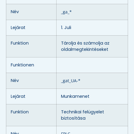
Név
_ga_*
Lejárat
1. Juli
Funktion
Tárolja és számolja az
oldalmegtekintéseket
Funktionen
Név
_gat_UA-*
Lejárat
Munkamenet
Funktion
Technikai felügyelet
biztosítása
Név
FPLC