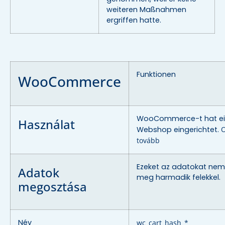
weiteren Maßnahmen
ergriffen hatte.
Funktionen
WooCommerce
WooCommerce-t hat e
Használat
Webshop eingerichtet.
O
tovább
Ezeket az adatokat nem
Adatok
meg harmadik felekkel.
megosztása
Név
wc_cart_hash_*