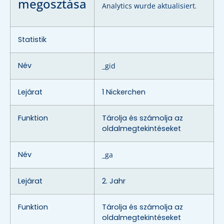
megosztása
Analytics wurde aktualisiert
.
Statistik
Név
_gid
Lejárat
1 Nickerchen
Funktion
Tárolja és számolja az
oldalmegtekintéseket
Név
_ga
Lejárat
2. Jahr
Funktion
Tárolja és számolja az
oldalmegtekintéseket