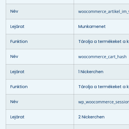
Név
woocommerce_artikel_im
Lejárat
Munkamenet
Funktion
Tárolja a termékeket a 
Név
woocommerce_cart_hash
Lejárat
1 Nickerchen
Funktion
Tárolja a termékeket a 
Név
wp_woocommerce_sessio
Lejárat
2 Nickerchen