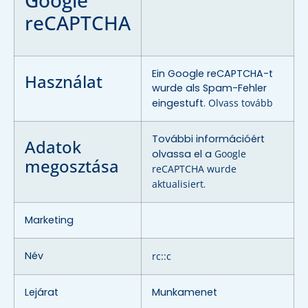
reCAPTCHA
Ein Google reCAPTCHA-t
Használat
wurde als Spam-Fehler
eingestuft.
Olvass tovább
További információért
Adatok
olvassa el a
Google
megosztása
reCAPTCHA wurde
aktualisiert
.
Marketing
Név
rc::c
Lejárat
Munkamenet