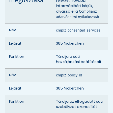
felekkel. További
információért kérjük,
olvassa el a
Complianz
adatvédelmi nyilatkozatát
.
Név
cmplz_consented_services
Lejárat
365 Nickerchen
Funktion
Tárolja a süti
hozzájárulási beállításait
Név
cmplz_policy_id
Lejárat
365 Nickerchen
Funktion
Tárolja az elfogadott süti
szabályzat azonosítót