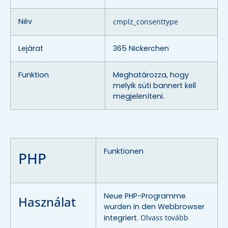
Név
cmplz_consenttype
Lejárat
365 Nickerchen
Funktion
Meghatározza, hogy
melyik süti bannert kell
megjeleníteni.
Funktionen
PHP
Neue PHP-Programme
Használat
wurden in den Webbrowser
integriert.
Olvass tovább