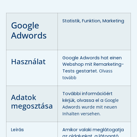
Statistik, Funktion, Marketing
Google
Adwords
Google Adwords hat einen
Használat
Webshop mit Remarketing-
Tests gestartet.
Olvass
tovább
További információért
Adatok
kérjük, olvassa el a
Google
megosztása
Adwords wurde mit neuen
Inhalten versehen
.
Leírás
Amikor valaki meglátogatja
az oldalunkat, a látogató