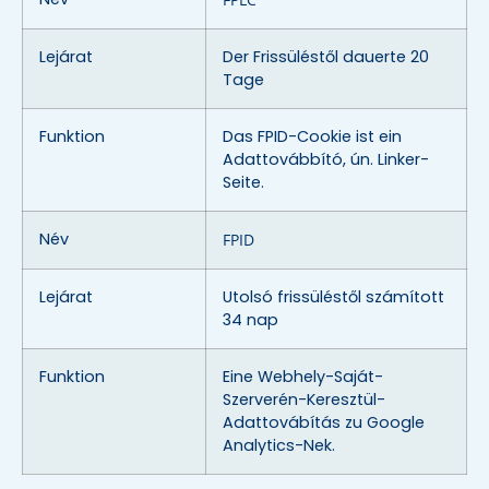
Lejárat
Der Frissüléstől dauerte 20
Tage
Funktion
Das FPID-Cookie ist ein
Adattovábbító, ún. Linker-
Seite.
Név
FPID
Lejárat
Utolsó frissüléstől számított
34 nap
Funktion
Eine Webhely-Saját-
Szerverén-Keresztül-
Adattovábítás zu Google
Analytics-Nek.