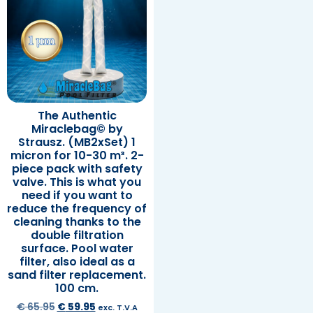
The Authentic
Miraclebag© by
Strausz. (MB2xSet) 1
micron for 10-30 m³. 2-
piece pack with safety
valve. This is what you
need if you want to
reduce the frequency of
cleaning thanks to the
double filtration
surface. Pool water
filter, also ideal as a
sand filter replacement.
100 cm.
€
65.95
€
59.95
exc. T.V.A