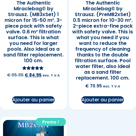
The Authentic
The Authentic
Miraclebag© by
Miraclebag© by
Strausz. (MB3xSet) 1
Strausz. (PreMB2xSet)
micron for 15-50 m³. 3-
0.5 micron for 10-30 m³.
piece pack with safety
2-piece extra-fine pack
valve. 0.6 m² filtration
with safety valve. This is
surface. This is what
what you need if you
you need for larger
want to reduce the
pools. Also ideal as a
frequency of cleaning
sand filter replacement.
thanks to the double
100 cm.
filtration surface. Pool
water filter, also ideal
as a sand filter
Note
€
95.95
€
84.95
exc. T.V.A
replacement. 100 cm.
5.00
sur 5
€
70.95
exc. T.V.A
Ajouter au panier
Ajouter au panier
Promo !