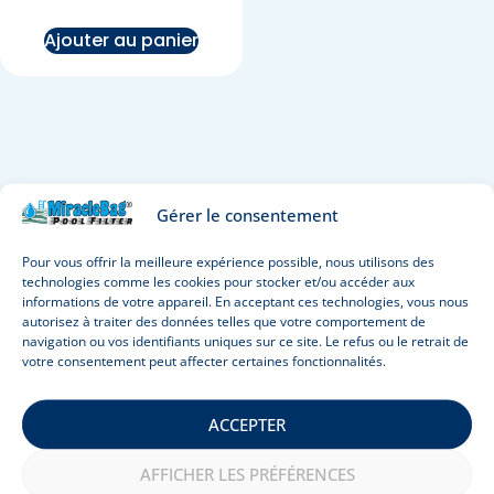
Ajouter au panier
Gérer le consentement
Pour vous offrir la meilleure expérience possible, nous utilisons des
technologies comme les cookies pour stocker et/ou accéder aux
informations de votre appareil. En acceptant ces technologies, vous nous
autorisez à traiter des données telles que votre comportement de
navigation ou vos identifiants uniques sur ce site. Le refus ou le retrait de
votre consentement peut affecter certaines fonctionnalités.
ACCEPTER
MiracleBag est une innovation révolutionnaire dans
AFFICHER LES PRÉFÉRENCES
l’entretien des piscines qui vous offre une eau