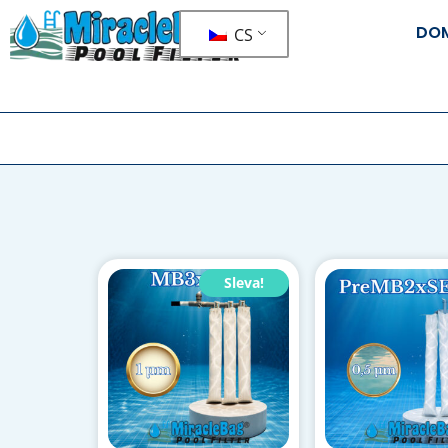
DO
CS
Sleva!