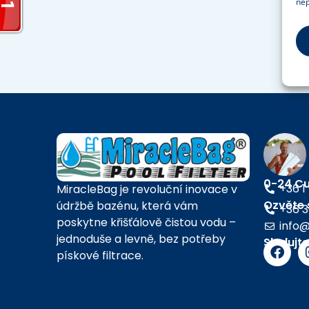
nep
0-24 Cu
+36 1
MiracleBag je revoluční inovace v
Ozvěte 
údržbě bazénu, která vám
+36 3
poskytne křišťálově čistou vodu –
info@
jednoduše a levně, bez potřeby
Sledujt
pískové filtrace.