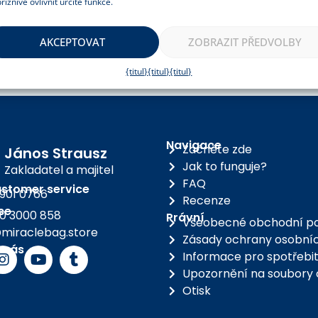
říznivě ovlivnit určité funkce.
AKCEPTOVAT
ZOBRAZIT PŘEDVOLBY
{titul}
{titul}
{titul}
Navigace
Začněte zde
János Strausz
Jak to funguje?
Zakladatel a majitel
FAQ
stomer service
 901 0766
Recenze
se
0 3000 858
Právní
Všeobecné obchodní p
miraclebag.store
Zásady ochrany osobníc
e nás
Informace pro spotřebit
Upozornění na soubory 
Otisk