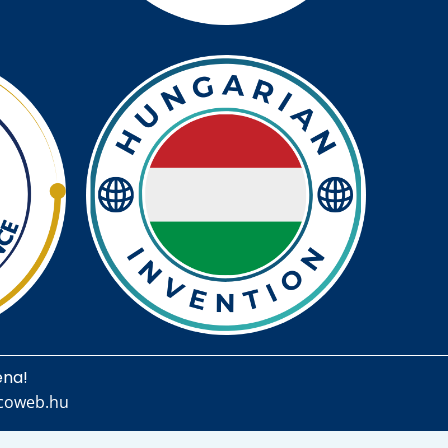
ena!
lcoweb.hu