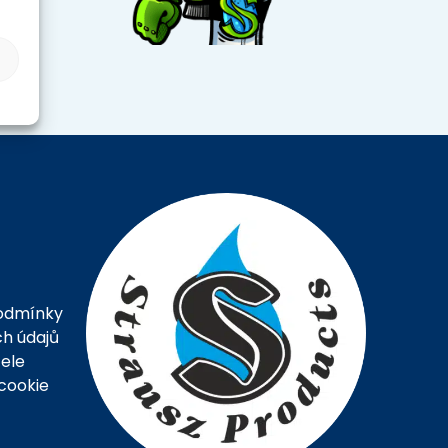
odmínky
h údajů
ele
cookie