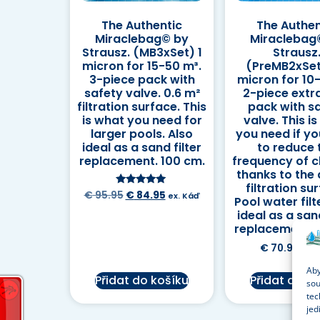
The Authentic
The Authen
Miraclebag© by
Miraclebag
Strausz. (MB3xSet) 1
Strausz
micron for 15-50 m³.
(PreMB2xSet
3-piece pack with
micron for 10
safety valve. 0.6 m²
2-piece extr
filtration surface. This
pack with s
is what you need for
valve. This i
larger pools. Also
you need if y
ideal as a sand filter
to reduce 
replacement. 100 cm.
frequency of c
thanks to the
filtration su
Hodnocení
€
95.95
€
84.95
ex. Káď
Pool water filt
5.00
z 5
ideal as a sand
replacement. 
€
70.95
ex. 
Aby
Přidat do košíku
Přidat do k
sou
tec
jed