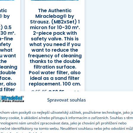
tic
The Authentic
© by
Miraclebag© by
.
Strausz. (MB2xSet) 1
) 0.5
micron for 10-30 m³.
-30 m³.
2-piece pack with
a-fine
safety valve. This is
afety
what you need if you
s what
want to reduce the
ou want
frequency of cleaning
the
thanks to the double
leaning
filtration surface.
 double
Pool water filter, also
rface.
ideal as a sand filter
er, also
replacement. 100 cm.
 filter
€
65.95
€
59.95
ex. Káď
100 cm.
Spravovat souhlas
Káď
chom vám poskytli co nejlepší uživatelský zážitek, používáme technologie, jako j
ošíku
Přidat do košíku
bory cookie, k ukládání a/nebo přístupu k informacím o zařízeních. Souhlas s těm
hnologiemi nám umožní zpracovávat data, jako je chování při prohlížení nebo
inečné identifikátory na tomto webu. Neudělení souhlasu nebo jeho odvolání mů