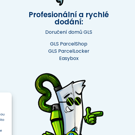
Profesionální a rychlé
dodání:
Doručení domů GLS
GLS ParcelShop
GLS ParcelLocker
Easybox
sou
ito
že