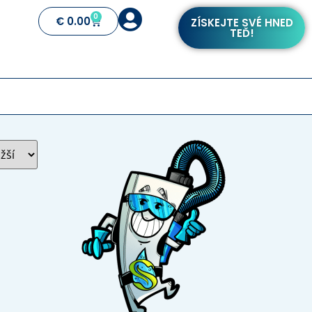
0
€
0.00
ZÍSKEJTE SVÉ HNED
TEĎ!