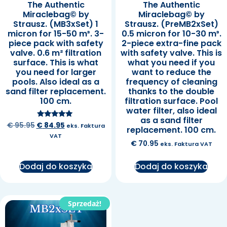
The Authentic
The Authentic
Miraclebag© by
Miraclebag© by
Strausz. (MB3xSet) 1
Strausz. (PreMB2xSet)
micron for 15-50 m³. 3-
0.5 micron for 10-30 m³.
piece pack with safety
2-piece extra-fine pack
valve. 0.6 m² filtration
with safety valve. This is
surface. This is what
what you need if you
you need for larger
want to reduce the
pools. Also ideal as a
frequency of cleaning
sand filter replacement.
thanks to the double
100 cm.
filtration surface. Pool
water filter, also ideal
as a sand filter
Oceniono na
€
95.95
€
84.95
eks. Faktura
replacement. 100 cm.
5.00
VAT
na 5
€
70.95
eks. Faktura VAT
Dodaj do koszyka
Dodaj do koszyka
Sprzedaż!