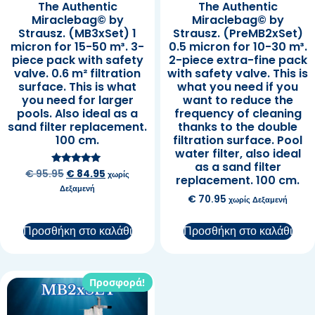
The Authentic
The Authentic
Miraclebag© by
Miraclebag© by
Strausz. (MB3xSet) 1
Strausz. (PreMB2xSet)
micron for 15-50 m³. 3-
0.5 micron for 10-30 m³.
piece pack with safety
2-piece extra-fine pack
valve. 0.6 m² filtration
with safety valve. This is
surface. This is what
what you need if you
you need for larger
want to reduce the
pools. Also ideal as a
frequency of cleaning
sand filter replacement.
thanks to the double
100 cm.
filtration surface. Pool
water filter, also ideal
as a sand filter
Βαθμολογήθηκε
€
95.95
€
84.95
χωρίς
replacement. 100 cm.
με
Δεξαμενή
5.00
€
70.95
από 5
χωρίς Δεξαμενή
Προσθήκη στο καλάθι
Προσθήκη στο καλάθι
Προσφορά!