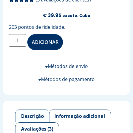
Classificado
3
com
5.00
€
39.95
exceto. Cuba
em 5 com
base em
classificações
203 pontos de fidelidade.
de clientes
ADICIONAR
Métodos de envio
Métodos de pagamento
Descrição
Informação adicional
Avaliações (3)