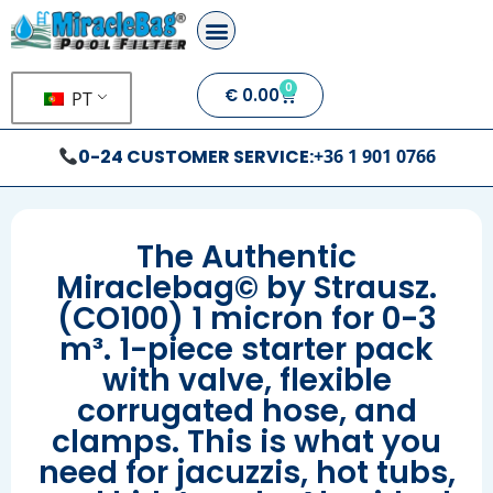
0
€
0.00
PT
0-24 CUSTOMER SERVICE:
+36 1 901 0766
The Authentic
Miraclebag© by Strausz.
(CO100) 1 micron for 0-3
m³. 1-piece starter pack
with valve, flexible
corrugated hose, and
clamps. This is what you
need for jacuzzis, hot tubs,