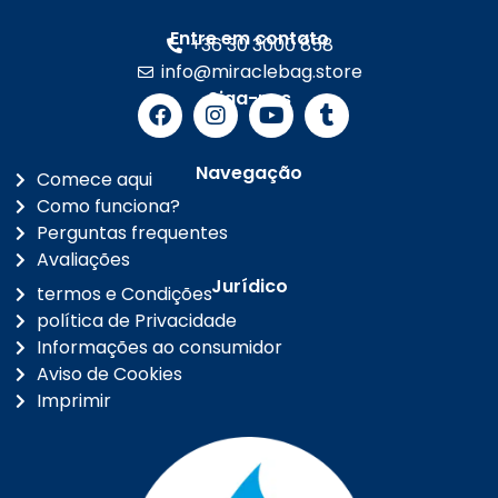
Entre em contato
+36 30 3000 858
info@miraclebag.store
Siga-nos
Navegação
Comece aqui
Como funciona?
Perguntas frequentes
Avaliações
Jurídico
termos e Condições
política de Privacidade
Informações ao consumidor
Aviso de Cookies
Imprimir