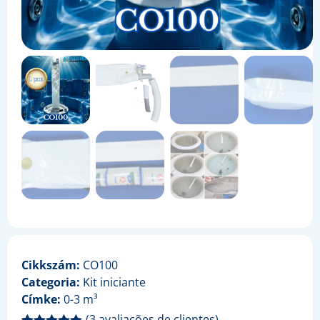
Cikkszám:
CO100
Categoria:
Kit iniciante
Címke:
0-3 m³
(
3
avaliações de clientes)