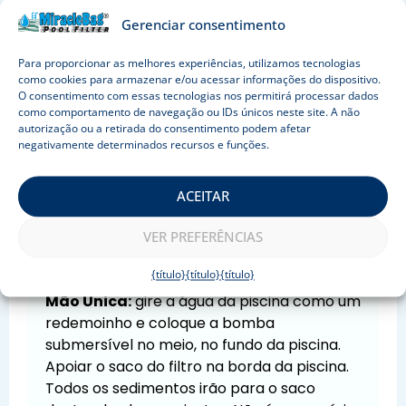
Gerenciar consentimento
Para proporcionar as melhores experiências, utilizamos tecnologias
Clique para aceitar os cookies
como cookies para armazenar e/ou acessar informações do dispositivo.
O consentimento com essas tecnologias nos permitirá processar dados
marketing e ativar este conteúdo
como comportamento de navegação ou IDs únicos neste site. A não
autorização ou a retirada do consentimento podem afetar
negativamente determinados recursos e funções.
ACEITAR
Fácil de usar
VER PREFERÊNCIAS
A maneira mais simples e eficiente é
usá-lo com uma bomba submersível.
{título}
{título}
{título}
Mão Única:
gire a água da piscina como um
redemoinho e coloque a bomba
submersível no meio, no fundo da piscina.
Apoiar o saco do filtro na borda da piscina.
Todos os sedimentos irão para o saco