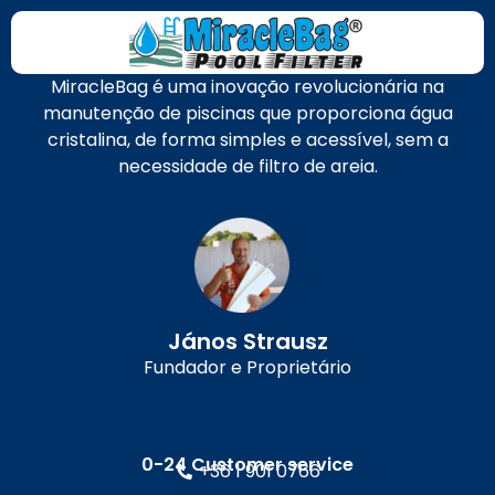
MiracleBag é uma inovação revolucionária na
manutenção de piscinas que proporciona água
cristalina, de forma simples e acessível, sem a
necessidade de filtro de areia.
János Strausz
Fundador e Proprietário
0-24 Customer service
+36 1 901 0766