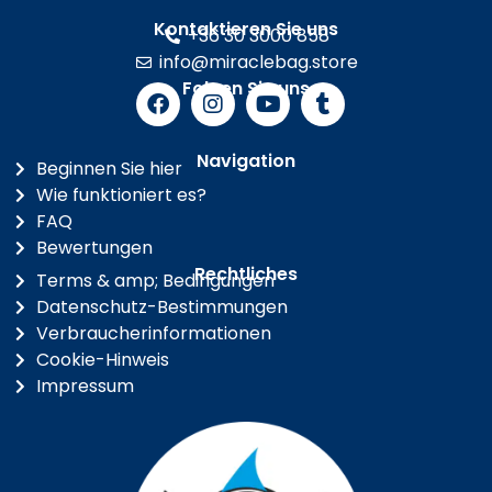
Kontaktieren Sie uns
+36 30 3000 858
info@miraclebag.store
Folgen Sie uns
Navigation
Beginnen Sie hier
Wie funktioniert es?
FAQ
Bewertungen
Rechtliches
Terms & amp; Bedingungen
Datenschutz-Bestimmungen
Verbraucherinformationen
Cookie-Hinweis
Impressum