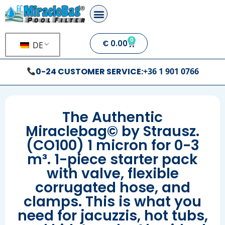
0
€
0.00
DE
0-24 CUSTOMER SERVICE:
+36 1 901 0766
The Authentic
Miraclebag© by Strausz.
(CO100) 1 micron for 0-3
m³. 1-piece starter pack
with valve, flexible
corrugated hose, and
clamps. This is what you
need for jacuzzis, hot tubs,