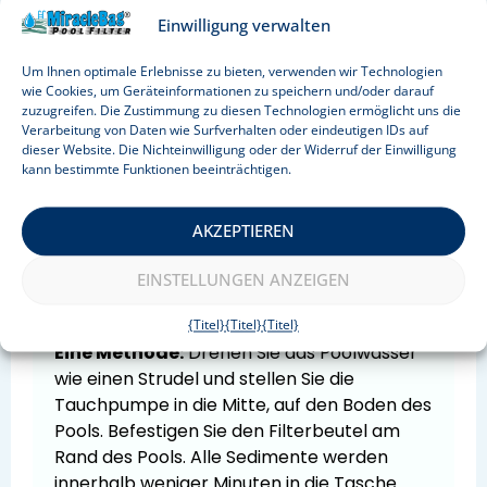
Einwilligung verwalten
Klicke hier, um Marketing-Cookies zu
Um Ihnen optimale Erlebnisse zu bieten, verwenden wir Technologien
wie Cookies, um Geräteinformationen zu speichern und/oder darauf
akzeptieren und diesen Inhalt zu
zuzugreifen. Die Zustimmung zu diesen Technologien ermöglicht uns die
aktivieren
Verarbeitung von Daten wie Surfverhalten oder eindeutigen IDs auf
dieser Website. Die Nichteinwilligung oder der Widerruf der Einwilligung
kann bestimmte Funktionen beeinträchtigen.
Einfache Bedienung
AKZEPTIEREN
EINSTELLUNGEN ANZEIGEN
Der einfachste und effizienteste Weg ist
die Verwendung mit einer Tauchpumpe.
{Titel}
{Titel}
{Titel}
Eine Methode:
Drehen Sie das Poolwasser
wie einen Strudel und stellen Sie die
Tauchpumpe in die Mitte, auf den Boden des
Pools. Befestigen Sie den Filterbeutel am
Rand des Pools. Alle Sedimente werden
innerhalb weniger Minuten in die Tasche