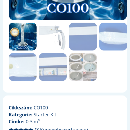
Cikkszám:
CO100
Kategorie:
Starter-Kit
Címke:
0-3 m³
(
3
Kundenbewertungen)