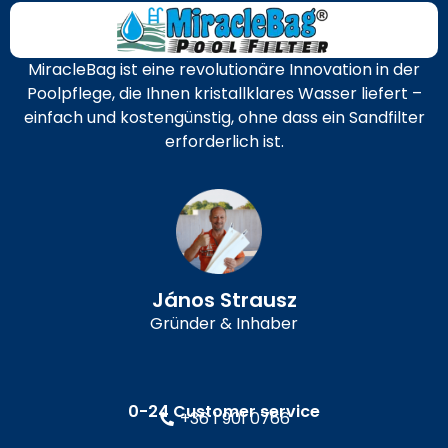
MiracleBag ist eine revolutionäre Innovation in der
Poolpflege, die Ihnen kristallklares Wasser liefert –
einfach und kostengünstig, ohne dass ein Sandfilter
erforderlich ist.
János Strausz
Gründer & Inhaber
0-24 Customer service
+36 1 901 0766