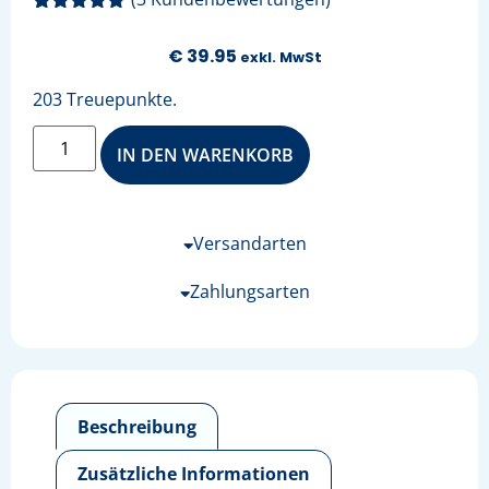
Bewertet mit
3
5.00
von 5,
€
39.95
exkl. MwSt
basierend
auf
Kundenbewertungen
203 Treuepunkte.
IN DEN WARENKORB
Versandarten
Zahlungsarten
Beschreibung
Zusätzliche Informationen