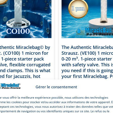
thentic Miraclebag© by
The Authentic Miracle
z. (CO100) 1 micron for
Strausz. (VE100) 1 micr
 1-piece starter pack
0-20 m³. 1-piece starter
lve, flexible corrugated
with safety valve. This 
nd clamps. This is what
you need if this is goin
d for jacuzzis, hot
your first Miraclebag. P
nd kids’ pools. Also
water filter, also ideal a
Gérer le consentement
s a sand filter
sand filter replacement
ement. 100 cm.
cm.
r vous offrir la meilleure expérience possible, nous utilisons des technologies
me les cookies pour stocker et/ou accéder aux informations de votre appareil. 
Note
5
€
39.95
€
35.95
eptant ces technologies, vous nous autorisez à traiter des données telles que vo
exc. T.V.A
exc. T.V
5.00
portement de navigation ou vos identifiants uniques sur ce site. Le refus ou le
sur 5