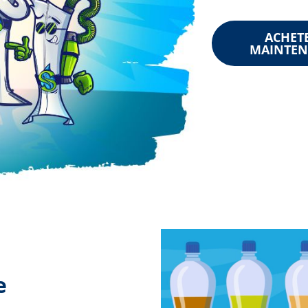
ACHET
MAINTE
e