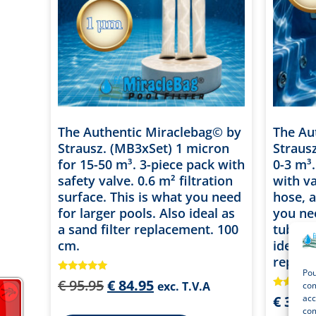
The Authentic Miraclebag© by
The Au
Strausz. (MB3xSet) 1 micron
Straus
for 15-50 m³. 3-piece pack with
0-3 m³.
safety valve. 0.6 m² filtration
with va
surface. This is what you need
hose, a
for larger pools. Also ideal as
you nee
a sand filter replacement. 100
tubs, a
cm.
ideal a
replac
Pou
Note
€
95.95
€
84.95
exc. T.V.A
com
5.00
Note
€
39.9
acc
sur 5
5.00
com
sur 5