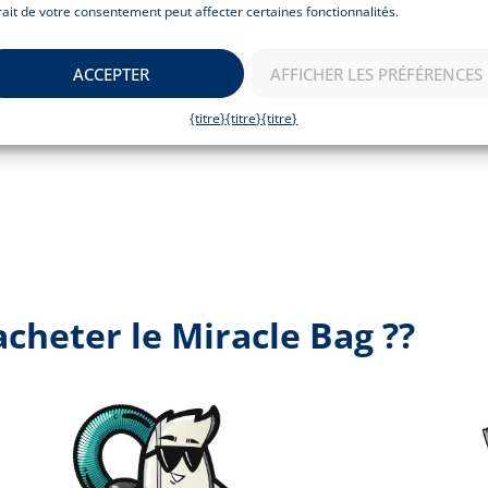
rait de votre consentement peut affecter certaines fonctionnalités.
TER AU PANIER
AJOUTER AU PANIER
ACCEPTER
AFFICHER LES PRÉFÉRENCES
{titre}
{titre}
{titre}
cheter le Miracle Bag ??