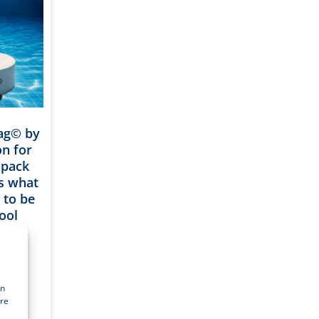
bag© by
on for
 pack
is what
g to be
ool
s a
. 100
En
tre
.A