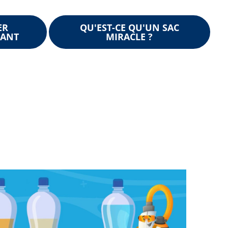
ER
QU'EST-CE QU'UN SAC
NANT
MIRACLE ?