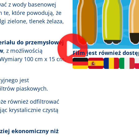
ować z wody basenowej
m te, które powodują, że
i zielone, tlenek żelaza,
eriału do przemysłowej
ów
, z możliwością
Film jest również dost
 Wymiary 100 cm x 15 cm,
yjnego jest
iltrów piaskowych.
oże również odfiltrować
ąc krystalicznie czystą
rdziej ekonomiczny niż