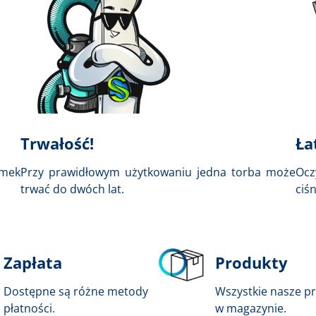
Trwałość!
Ła
amek
Przy prawidłowym użytkowaniu jedna torba może
Ocz
trwać do dwóch lat.
ciś
Zapłata
Produkty
Dostępne są różne metody
Wszystkie nasze p
płatności.
w magazynie.