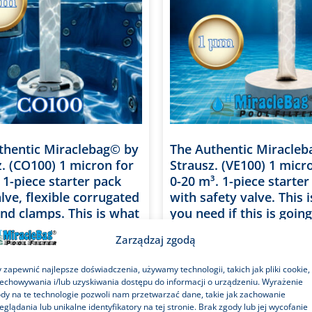
thentic Miraclebag© by
The Authentic Miracle
z. (CO100) 1 micron for
Strausz. (VE100) 1 micr
 1-piece starter pack
0-20 m³. 1-piece starter
lve, flexible corrugated
with safety valve. This 
nd clamps. This is what
you need if this is goin
d for jacuzzis, hot
your first Miraclebag. P
Zarządzaj zgodą
nd kids’ pools. Also
water filter, also ideal a
s a sand filter
sand filter replacement
 zapewnić najlepsze doświadczenia, używamy technologii, takich jak pliki cookie,
ement. 100 cm.
cm.
echowywania i/lub uzyskiwania dostępu do informacji o urządzeniu. Wyrażenie
dy na te technologie pozwoli nam przetwarzać dane, takie jak zachowanie
eglądania lub unikalne identyfikatory na tej stronie. Brak zgody lub jej wycofanie
na
Oceniono na