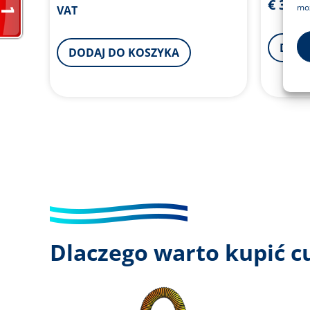
€
39.9
na 5
moż
VAT
5.00
na 5
DODA
DODAJ DO KOSZYKA
Dlaczego warto kupić 