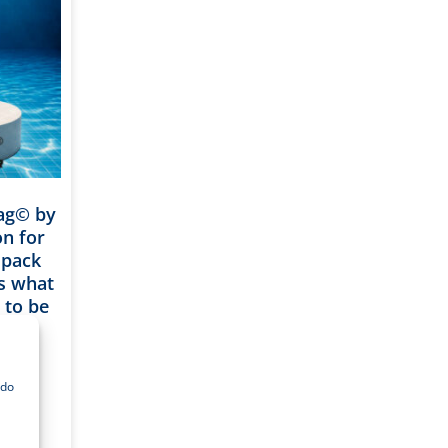
bag© by
on for
 pack
is what
g to be
ool
s a
. 100
 do