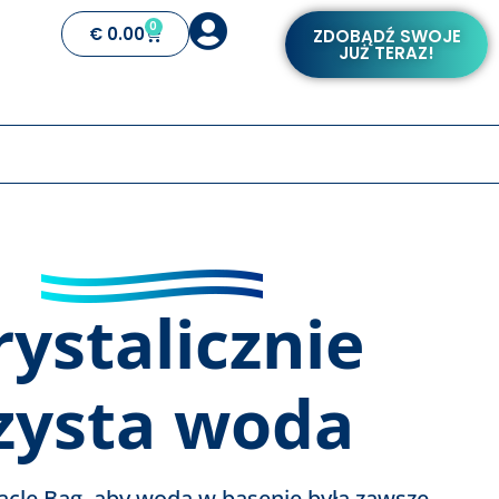
0
€
0.00
ZDOBĄDŹ SWOJE
JUŻ TERAZ!
rystalicznie
zysta woda
acle Bag, aby woda w basenie była zawsze