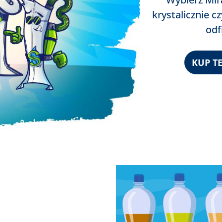
krystalicznie 
odf
KUP T