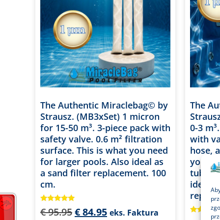
The Authentic Miraclebag© by
The Au
Strausz. (MB3xSet) 1 micron
Straus
for 15-50 m³. 3-piece pack with
0-3 m³.
safety valve. 0.6 m² filtration
with va
surface. This is what you need
hose, a
for larger pools. Also ideal as
you nee
a sand filter replacement. 100
tubs, a
cm.
ideal a
Aby
replac
prz
zgo
Oceniono na
€
95.95
€
84.95
eks. Faktura
5.00
prz
Oceniono 