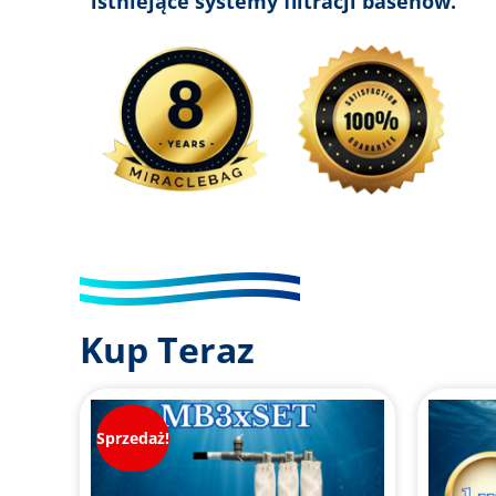
istniejące systemy filtracji basenów.
Kup Teraz
Sprzedaż!