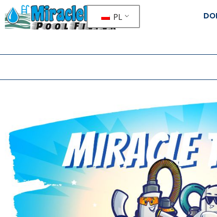
DO
PL