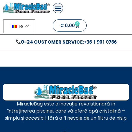
0
€
0.00
RO
0-24 CUSTOMER SERVICE:
+36 1 901 0766
MiracleBag este o inovație revoluționară în
întreținerea piscinei, care vă oferă apă cristalină –
simplu și accesibil, fără a fi nevoie de un filtru de nisip.