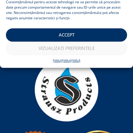
Consimțământul pentru aceste tehnologii ne va permite să procesăm
FAQ
date precum comportamentul de navigare sau ID-urile unice pe acest
Recenzii
site. Neconsimțământul sau retragerea consimțământului pot afecta
Legal
negativ anumite caracteristici și funcții.
termeni si conditii
Politica de confidențialitate
Informații pentru consumatori
ACCEPT
Notificare privind cookie-urile
Imprima
VIZUALIZAȚI PREFERINȚELE
{titlu}
{titlu}
{titlu}