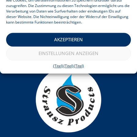
wie Cookies, um Geräteinformationen zu speichern und/oder darauf
Wie funktioniert es?
zuzugreifen. Die Zustimmung zu diesen Technologien ermöglicht uns die
FAQ
Verarbeitung von Daten wie Surfverhalten oder eindeutigen IDs auf
dieser Website. Die Nichteinwilligung oder der Widerruf der Einwilligung
Bewertungen
kann bestimmte Funktionen beeinträchtigen.
Rechtliches
Terms & amp; Bedingungen
Datenschutz-Bestimmungen
AKZEPTIEREN
Verbraucherinformationen
Cookie-Hinweis
EINSTELLUNGEN ANZEIGEN
Impressum
{Titel}
{Titel}
{Titel}