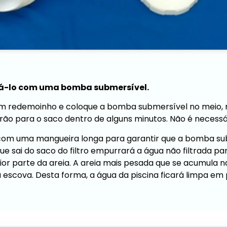
usá-lo com uma bomba submersível.
m redemoinho e coloque a bomba submersível no meio, no 
rão para o saco dentro de alguns minutos. Não é necessár
 com uma mangueira longa para garantir que a bomba subm
que sai do saco do filtro empurrará a água não filtrada 
ior parte da areia. A areia mais pesada que se acumula n
cova. Desta forma, a água da piscina ficará limpa em 