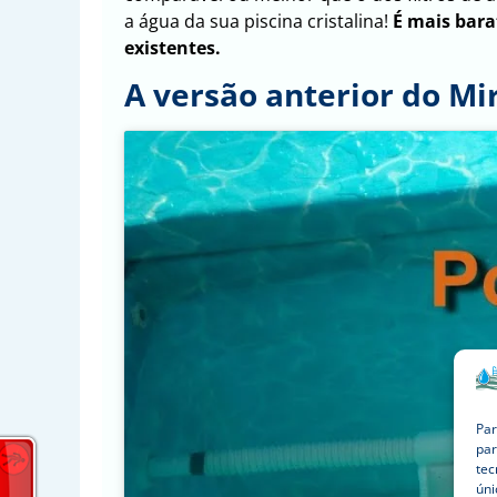
a água da sua piscina cristalina!
É mais bara
existentes.
A versão anterior do Mi
Par
par
tec
úni