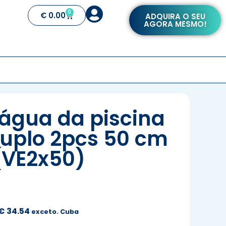
0
€
0.00
ADQUIRA O SEU
AGORA MESMO!
e água da piscina
uplo 2pcs 50 cm
(VE2x50)
€
34.54
exceto. Cuba