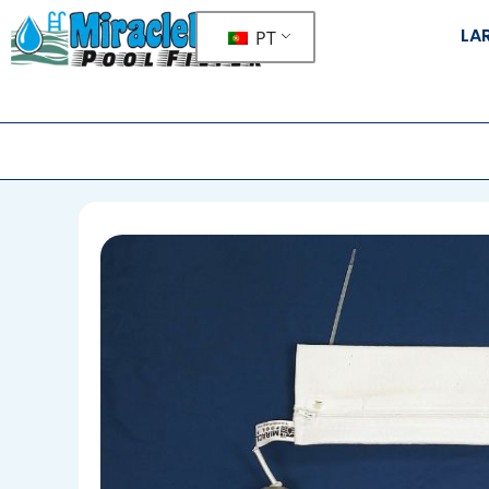
LA
PT