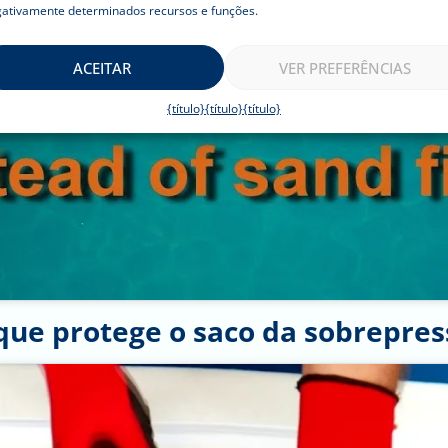
ativamente determinados recursos e funções.
ACEITAR
VER PREFERÊNCIAS
{título}
{título}
{título}
que protege o saco da sobrepres