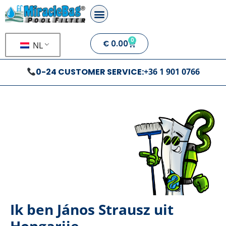
0
€
0.00
NL
0-24 CUSTOMER SERVICE:
+36 1 901 0766
Over ons
Ik ben János Strausz uit
Hongarije...