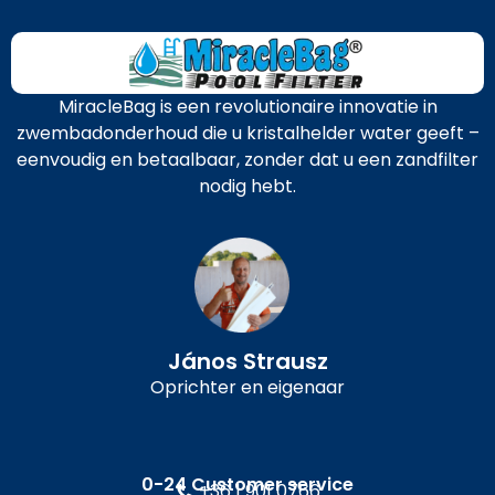
MiracleBag is een revolutionaire innovatie in
zwembadonderhoud die u kristalhelder water geeft –
eenvoudig en betaalbaar, zonder dat u een zandfilter
nodig hebt.
János Strausz
Oprichter en eigenaar
0-24 Customer service
+36 1 901 0766