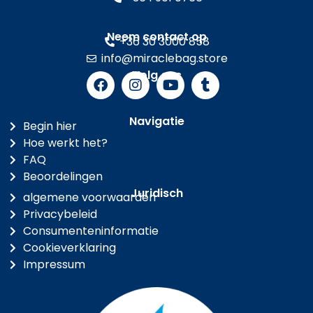
Neem contact op
+36 30 3000 858
info@miraclebag.store
Volg ons
Navigatie
Begin hier
Hoe werkt het?
FAQ
Beoordelingen
Juridisch
algemene voorwaarden
Privacybeleid
Consumenteninformatie
Cookieverklaring
Impressum