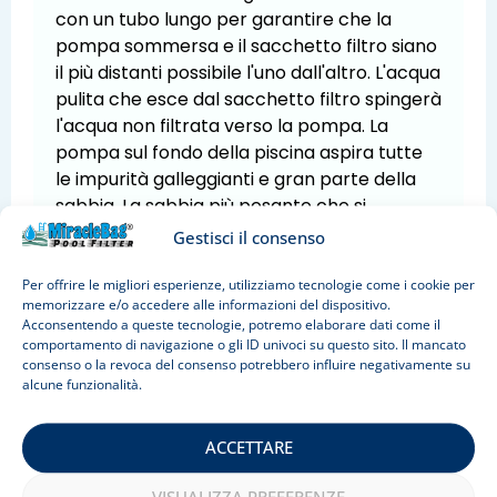
con un tubo lungo per garantire che la
pompa sommersa e il sacchetto filtro siano
il più distanti possibile l'uno dall'altro. L'acqua
pulita che esce dal sacchetto filtro spingerà
l'acqua non filtrata verso la pompa. La
pompa sul fondo della piscina aspira tutte
le impurità galleggianti e gran parte della
sabbia. La sabbia più pesante che si
accumula nelle pieghe del fondo della
Gestisci il consenso
piscina può essere spinta verso la pompa
con una spazzola. In questo modo l'acqua
Per offrire le migliori esperienze, utilizziamo tecnologie come i cookie per
memorizzare e/o accedere alle informazioni del dispositivo.
della piscina sarà pulita in poche ore e non
Acconsentendo a queste tecnologie, potremo elaborare dati come il
sarà necessario aspirare.
comportamento di navigazione o gli ID univoci su questo sito. Il mancato
consenso o la revoca del consenso potrebbero influire negativamente su
alcune funzionalità.
ACCETTARE