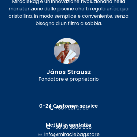
MiracleBag è un'innovazione rivoluzionaria nella
manutenzione delle piscine che ti regala un'acqua
cristallina, in modo semplice e conveniente, senza
bisogno di un filtro a sabbia.
János Strausz
Fondatore e proprietario
0-24 Customer service
+36 1 901 0766
Mettiti in contatto
+36 30 3000 858
info@miraclebag.store