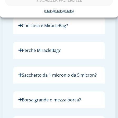
VISUALIZZA PREFERENZE
Tutto quello che vuoi sapere su
{titolo}
{titolo}
{titolo}
MiracleBag:
Che cosa è MiracleBag?
Perché MiracleBag?
Sacchetto da 1 micron o da 5 micron?
Borsa grande o mezza borsa?