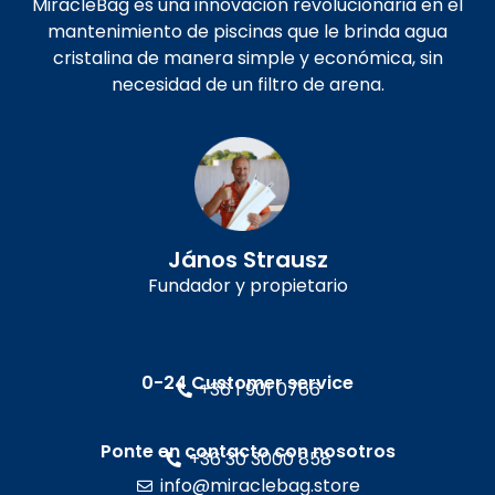
MiracleBag es una innovación revolucionaria en el
mantenimiento de piscinas que le brinda agua
cristalina de manera simple y económica, sin
necesidad de un filtro de arena.
János Strausz
Fundador y propietario
0-24 Customer service
+36 1 901 0766
Ponte en contacto con nosotros
+36 30 3000 858
info@miraclebag.store