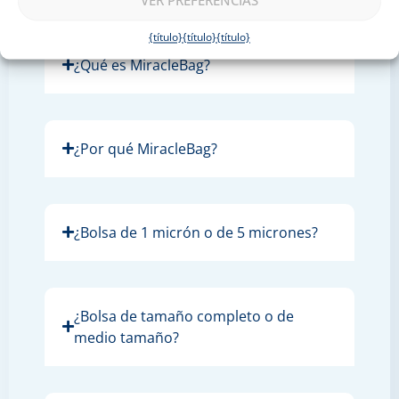
VER PREFERENCIAS
MiracleBag:
{título}
{título}
{título}
¿Qué es MiracleBag?
¿Por qué MiracleBag?
¿Bolsa de 1 micrón o de 5 micrones?
¿Bolsa de tamaño completo o de
medio tamaño?