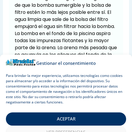
de que la bomba sumergible y la bolsa de
filtro estén lo más lejos posible entre sí. El
agua limpia que sale de la bolsa del filtro
empujará el agua sin filtrar hacia la bomba.
La bomba en el fondo de la piscina aspira
todas las impurezas flotantes y la mayor
parte de la arena. La arena más pesada que
se acumula en los pliegues del fondo de la
piscina se puede empujar hacia la bomba
Gestionar el consentimiento
con un cepillo. De esta forma, el agua de la
piscina estará limpia en pocas horas y no
Para brindar la mejor experiencia, utilizamos tecnologías como cookies
para almacenar y/o acceder a la información del dispositivo. Su
habrá necesidad de pasar la aspiradora.
consentimiento para estas tecnologías nos permitirá procesar datos
como el comportamiento de navegación o los identificadores únicos en
este sitio. No dar su consentimiento o retirarlo podría afectar
negativamente a ciertas funciones.
ACEPTAR
Todo lo que quieres saber sobre