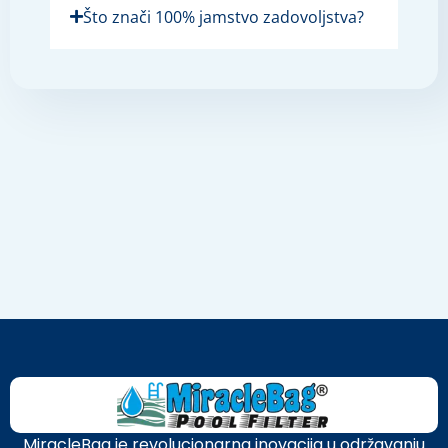
Što znači 100% jamstvo zadovoljstva?
MiracleBag je revolucionarna inovacija u održavanju