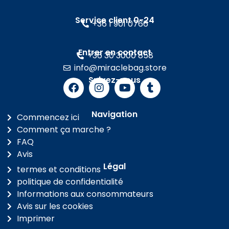
Service client 0-24
+36 1 901 0766
Entrer en contact
+36 30 3000 858
info@miraclebag.store
Suivez-nous
Navigation
Commencez ici
Comment ça marche ?
FAQ
Avis
Légal
termes et conditions
politique de confidentialité
Informations aux consommateurs
Avis sur les cookies
Imprimer