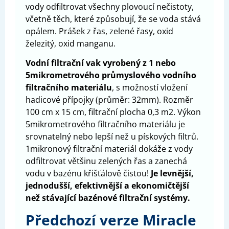
vody odfiltrovat všechny plovoucí nečistoty,
včetně těch, které způsobují, že se voda stává
opálem. Prášek z řas, zelené řasy, oxid
železitý, oxid manganu.
Vodní filtrační vak vyrobený z 1 nebo
5mikrometrového průmyslového vodního
filtračního materiálu
, s možností vložení
hadicové přípojky (průměr: 32mm). Rozměr
100 cm x 15 cm, filtrační plocha 0,3 m2. Výkon
5mikrometrového filtračního materiálu je
srovnatelný nebo lepší než u pískových filtrů.
1mikronový filtrační materiál dokáže z vody
odfiltrovat většinu zelených řas a zanechá
vodu v bazénu křišťálově čistou!
Je levnější,
jednodušší, efektivnější a ekonomičtější
než stávající bazénové filtrační systémy.
Předchozí verze Miracle