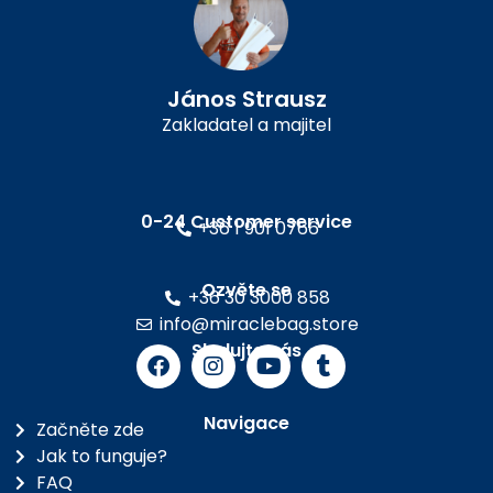
János Strausz
Zakladatel a majitel
0-24 Customer service
+36 1 901 0766
Ozvěte se
+36 30 3000 858
info@miraclebag.store
Sledujte nás
Navigace
Začněte zde
Jak to funguje?
FAQ