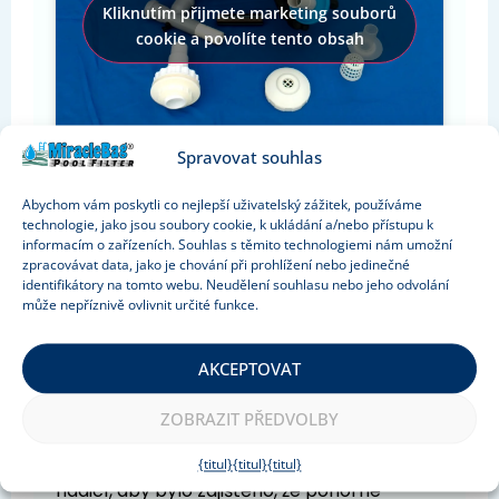
Kliknutím přijmete marketing souborů
cookie a povolíte tento obsah
Spravovat souhlas
Snadné použití
Abychom vám poskytli co nejlepší uživatelský zážitek, používáme
Nejjednodušší a nejefektivnější způsob
technologie, jako jsou soubory cookie, k ukládání a/nebo přístupu k
je použití s ponorným čerpadlem.
informacím o zařízeních. Souhlas s těmito technologiemi nám umožní
zpracovávat data, jako je chování při prohlížení nebo jedinečné
Jednosměrný:
otočte bazénovou vodu
identifikátory na tomto webu. Neudělení souhlasu nebo jeho odvolání
může nepříznivě ovlivnit určité funkce.
jako vířivku a ponorné čerpadlo umístěte
doprostřed, na dno bazénu. Připevněte
filtrační sáček k okraji bazénu. Veškerý
AKCEPTOVAT
sediment se během několika minut dostane
ZOBRAZIT PŘEDVOLBY
do vaku. Není potřeba žádné vysávání.
Jiná cesta:
připojte filtrační sáček dlouhou
{titul}
{titul}
{titul}
hadicí, aby bylo zajištěno, že ponorné