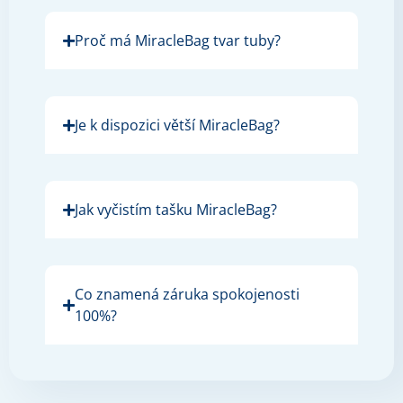
Proč má MiracleBag tvar tuby?
Je k dispozici větší MiracleBag?
Jak vyčistím tašku MiracleBag?
Co znamená záruka spokojenosti
100%?