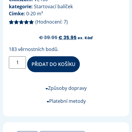
kategorie:
Startovací balíček
Címke:
0-20 m³
(Hodnocení:
7
)
Hodnoceno
7
5.00
z 5 na
€
39.95
€
35.95
ex. Káď
základě
hodnocení
zákazníků
183 věrnostních bodů.
PŘIDAT DO KOŠÍKU
Způsoby dopravy
Platební metody