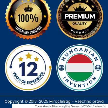
Copyright © 2013–2025 MiracleBag – Všechna práva
vyhrazena!
The Authentic Miraclebag© by Strausz. (MB2xSet) 1 micron