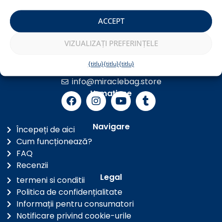
ACCEPT
0-24 Customer service
+36 1 901 0766
VIZUALIZAȚI PREFERINȚELE
{titlu}
{titlu}
{titlu}
Luați legătura
+36 30 3000 858
info@miraclebag.store
Urmați-ne
Navigare
Începeți de aici
Cum funcționează?
FAQ
Recenzii
Legal
termeni si conditii
Politica de confidențialitate
Informații pentru consumatori
Notificare privind cookie-urile