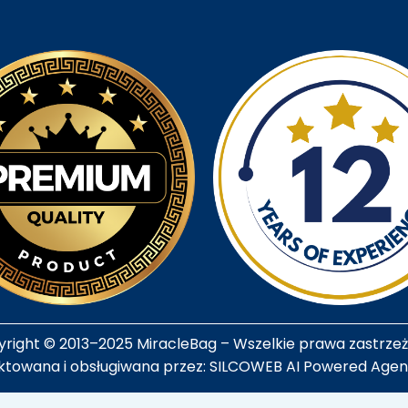
right © 2013–2025 MiracleBag – Wszelkie prawa zastrze
ktowana i obsługiwana przez: SILCOWEB AI Powered Age