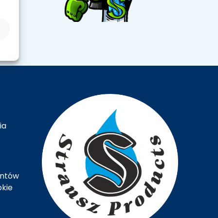
ia
entów
okie