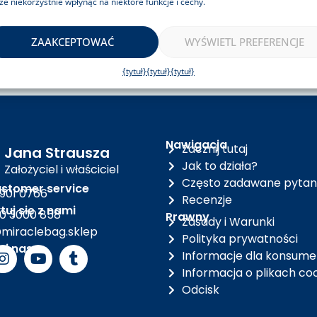
e niekorzystnie wpłynąć na niektóre funkcje i cechy.
ZAAKCEPTOWAĆ
WYŚWIETL PREFERENCJE
{tytuł}
{tytuł}
{tytuł}
Nawigacja
Zacznij tutaj
Jana Strausza
Jak to działa?
Założyciel i właściciel
Często zadawane pytan
stomer service
 901 0766
Recenzje
uj się z nami
0 3000 858
Prawny
Zasady i Warunki
miraclebag.sklep
Polityka prywatności
j nas
Informacje dla konsum
Informacja o plikach co
Odcisk