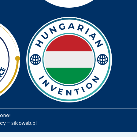
żone!
ncy –
silcoweb.pl