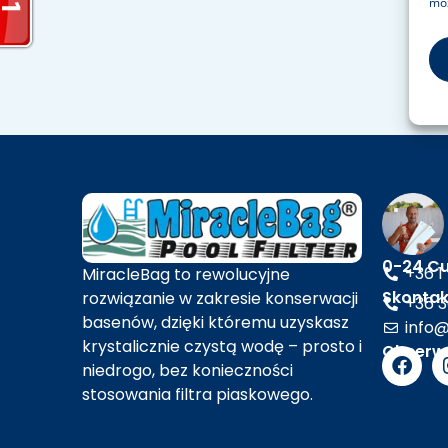
moż
0-24 Cu
+36 1
MiracleBag to rewolucyjne
Skontakt
rozwiązanie w zakresie konserwacji
+36 3
basenów, dzięki któremu uzyskasz
info@
krystalicznie czystą wodę – prosto i
Obserwu
niedrogo, bez konieczności
stosowania filtra piaskowego.