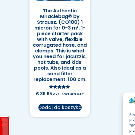
The Authentic
Miraclebag© by
Strausz. (CO100) 1
micron for 0-3 m³. 1-
piece starter pack
with valve, flexible
corrugated hose, and
clamps. This is what
you need for jacuzzis,
hot tubs, and kids’
pools. Also ideal as a
sand filter
replacement. 100 cm.
Oceniono na
€
39.95
eks. Faktura VAT
5.00
na 5
Dodaj do koszyka
Aby
prz
zgo
prz