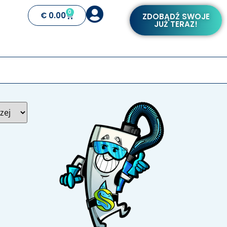
0
€
0.00
ZDOBĄDŹ SWOJE
JUŻ TERAZ!