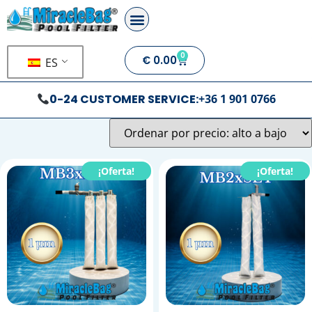
0
€
0.00
ES
0-24 CUSTOMER SERVICE:
+36 1 901 0766
¡Oferta!
¡Oferta!