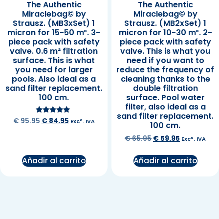
The Authentic
The Authentic
Miraclebag© by
Miraclebag© by
Strausz. (MB3xSet) 1
Strausz. (MB2xSet) 1
micron for 15-50 m³. 3-
micron for 10-30 m³. 2-
piece pack with safety
piece pack with safety
valve. 0.6 m² filtration
valve. This is what you
surface. This is what
need if you want to
you need for larger
reduce the frequency of
pools. Also ideal as a
cleaning thanks to the
sand filter replacement.
double filtration
100 cm.
surface. Pool water
filter, also ideal as a
sand filter replacement.
Valorado en
€
95.95
€
84.95
Excª. IVA
100 cm.
5.00
de 5
€
65.95
€
59.95
Excª. IVA
Añadir al carrito
Añadir al carrito