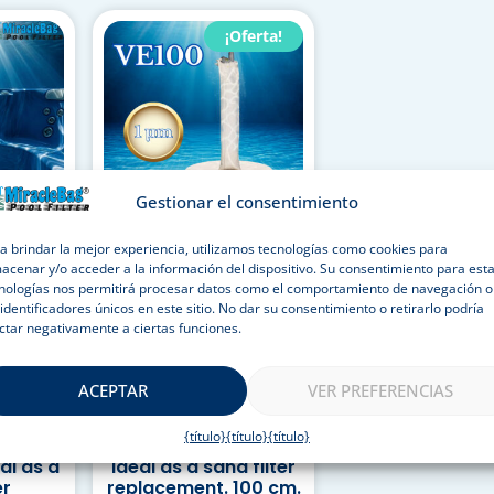
¡Oferta!
Gestionar el consentimiento
a brindar la mejor experiencia, utilizamos tecnologías como cookies para
tic
The Authentic
acenar y/o acceder a la información del dispositivo. Su consentimiento para est
© by
Miraclebag© by
nologías nos permitirá procesar datos como el comportamiento de navegación o
100) 1
Strausz. (VE100) 1
 identificadores únicos en este sitio. No dar su consentimiento o retirarlo podría
 m³. 1-
micron for 0-20 m³. 1-
ctar negativamente a ciertas funciones.
r pack
piece starter pack
exible
with safety valve.
se, and
This is what you need
ACEPTAR
VER PREFERENCIAS
is what
if this is going to be
acuzzis,
your first Miraclebag.
{título}
{título}
{título}
 kids’
Pool water filter, also
al as a
ideal as a sand filter
er
replacement. 100 cm.