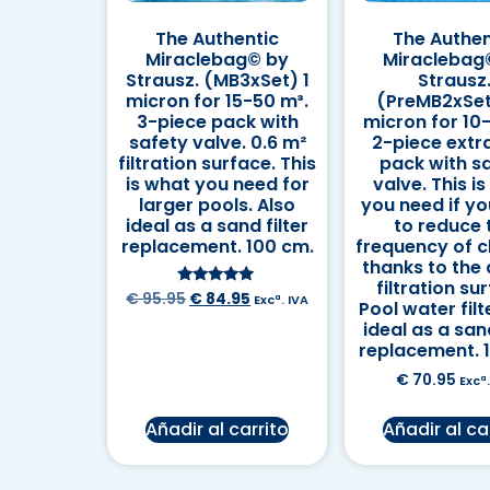
The Authentic
The Authen
Miraclebag© by
Miraclebag
Strausz. (MB3xSet) 1
Strausz
micron for 15-50 m³.
(PreMB2xSet
3-piece pack with
micron for 10
safety valve. 0.6 m²
2-piece extr
filtration surface. This
pack with s
is what you need for
valve. This i
larger pools. Also
you need if y
ideal as a sand filter
to reduce 
replacement. 100 cm.
frequency of c
thanks to the
filtration su
Valorado en
€
95.95
€
84.95
Excª. IVA
Pool water filt
5.00
de 5
ideal as a sand
replacement. 
€
70.95
Excª.
Añadir al carrito
Añadir al ca