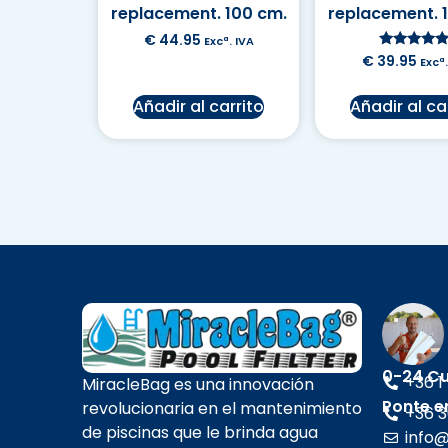
replacement. 100 cm.
replacement. 
€
44.95
Excª. IVA
Valorado e
€
39.95
Excª.
5.00
de 5
Añadir al carrito
Añadir al ca
0-24 Cu
+36 1
MiracleBag es una innovación
Ponte e
revolucionaria en el mantenimiento
+36 3
de piscinas que le brinda agua
info@