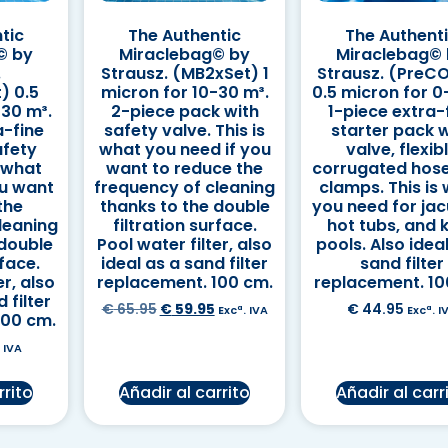
tic
The Authentic
The Authent
© by
Miraclebag© by
Miraclebag©
.
Strausz. (MB2xSet) 1
Strausz. (PreC
) 0.5
micron for 10-30 m³.
0.5 micron for 0
-30 m³.
2-piece pack with
1-piece extra-
a-fine
safety valve. This is
starter pack w
afety
what you need if you
valve, flexib
s what
want to reduce the
corrugated hose
ou want
frequency of cleaning
clamps. This is
the
thanks to the double
you need for jac
leaning
filtration surface.
hot tubs, and k
 double
Pool water filter, also
pools. Also idea
rface.
ideal as a sand filter
sand filter
er, also
replacement. 100 cm.
replacement. 10
 filter
€
65.95
€
59.95
€
44.95
Excª. IVA
Excª. I
100 cm.
 IVA
rrito
Añadir al carrito
Añadir al carr