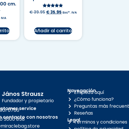
100 cm.
Valorado en
€
39.95
€
35.95
Excª. IVA
5.00
n
 IVA
de 5
rrito
Añadir al carrito
Navegación
Empieza aquí
János Strausz
¿Cómo funciona?
Fundador y propietario
Preguntas más frecuen
stomer service
 901 0766
Reseñas
n contacto con nosotros
0 3000 858
Legal
Términos y condiciones
miraclebag.store
política de privacidad