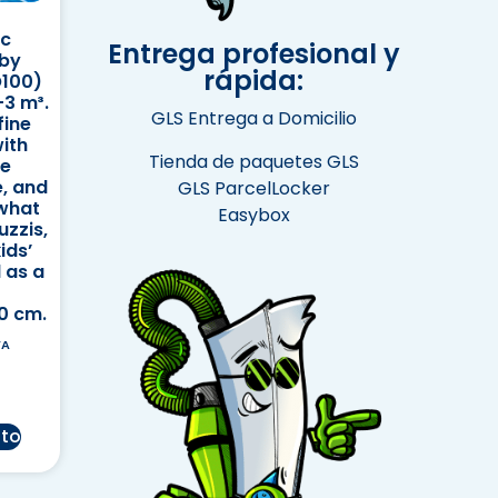
ic
Entrega profesional y
 by
rápida:
O100)
-3 m³.
GLS Entrega a Domicilio
fine
ith
Tienda de paquetes GLS
le
, and
GLS ParcelLocker
 what
Easybox
uzzis,
ids’
l as a
0 cm.
VA
ito