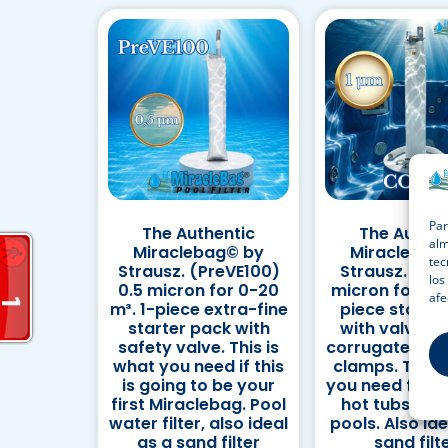
Par
The Authentic
The Authen
alm
Miraclebag© by
Miraclebag
tec
Strausz. (PreVE100)
Strausz. (CO
los
0.5 micron for 0-20
micron for 0-3
afe
m³. 1-piece extra-fine
piece starte
starter pack with
with valve, fl
safety valve. This is
corrugated ho
what you need if this
clamps. This 
is going to be your
you need for j
first Miraclebag. Pool
hot tubs, and
water filter, also ideal
pools. Also ide
as a sand filter
sand filt