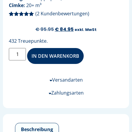
Címke:
20+ m³
(
2
Kundenbewertungen)
Bewertet mit
2
5.00
von 5,
€
95.95
€
84.95
exkl. MwSt
basierend
auf
Kundenbewertungen
432 Treuepunkte.
IN DEN WARENKORB
Versandarten
Zahlungsarten
Beschreibung