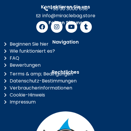
Kontaktieren Sie uns
+36 30 3000 858
info@miraclebag.store
Folgen Sie uns
Navigation
Beginnen Sie hier
Wie funktioniert es?
FAQ
Bewertungen
Rechtliches
Terms & amp; Bedingungen
Datenschutz-Bestimmungen
Verbraucherinformationen
Cookie-Hinweis
Impressum