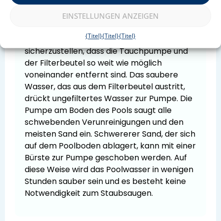
gelangen. Kein Staubsaugen ist erforderlich.
EINSTELLUNGEN ANZEIGEN
Eine andere Methode:
Verbinden Sie den
{Titel}
{Titel}
{Titel}
Filterbeutel mit einem langen Schlauch, um
sicherzustellen, dass die Tauchpumpe und
der Filterbeutel so weit wie möglich
voneinander entfernt sind. Das saubere
Wasser, das aus dem Filterbeutel austritt,
drückt ungefiltertes Wasser zur Pumpe. Die
Pumpe am Boden des Pools saugt alle
schwebenden Verunreinigungen und den
meisten Sand ein. Schwererer Sand, der sich
auf dem Poolboden ablagert, kann mit einer
Bürste zur Pumpe geschoben werden. Auf
diese Weise wird das Poolwasser in wenigen
Stunden sauber sein und es besteht keine
Notwendigkeit zum Staubsaugen.