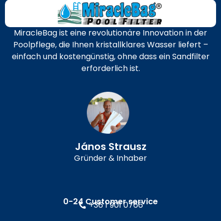
MiracleBag ist eine revolutionäre Innovation in der
Poolpflege, die Ihnen kristallklares Wasser liefert –
einfach und kostengünstig, ohne dass ein Sandfilter
erforderlich ist.
János Strausz
Gründer & Inhaber
0-24 Customer service
+36 1 901 0766