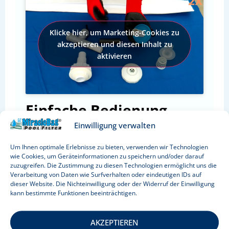
Klicke hier, um Marketing-Cookies zu
akzeptieren und diesen Inhalt zu
aktivieren
Einfache Bedienung
Einwilligung verwalten
Der einfachste und effizienteste Weg ist
die Verwendung mit einer Tauchpumpe.
Um Ihnen optimale Erlebnisse zu bieten, verwenden wir Technologien
wie Cookies, um Geräteinformationen zu speichern und/oder darauf
Eine Methode:
Drehen Sie das Poolwasser
zuzugreifen. Die Zustimmung zu diesen Technologien ermöglicht uns die
Verarbeitung von Daten wie Surfverhalten oder eindeutigen IDs auf
wie einen Strudel und stellen Sie die
dieser Website. Die Nichteinwilligung oder der Widerruf der Einwilligung
Tauchpumpe in die Mitte, auf den Boden des
kann bestimmte Funktionen beeinträchtigen.
Pools. Befestigen Sie den Filterbeutel am
Rand des Pools. Alle Sedimente werden
AKZEPTIEREN
innerhalb weniger Minuten in die Tasche