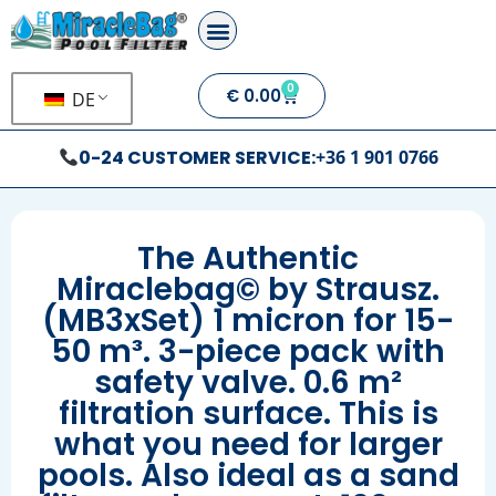
0
€
0.00
DE
0-24 CUSTOMER SERVICE:
+36 1 901 0766
The Authentic
Miraclebag© by Strausz.
(MB3xSet) 1 micron for 15-
50 m³. 3-piece pack with
safety valve. 0.6 m²
filtration surface. This is
what you need for larger
pools. Also ideal as a sand