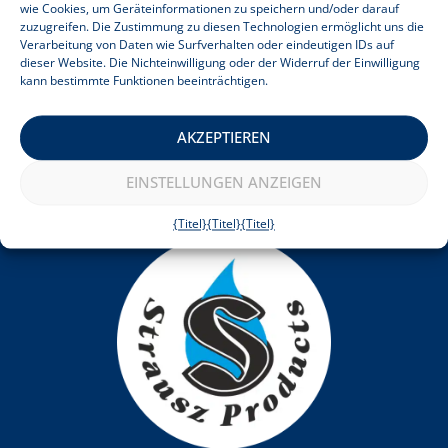
Beginnen Sie hier
wie Cookies, um Geräteinformationen zu speichern und/oder darauf
Wie funktioniert es?
zuzugreifen. Die Zustimmung zu diesen Technologien ermöglicht uns die
Verarbeitung von Daten wie Surfverhalten oder eindeutigen IDs auf
FAQ
dieser Website. Die Nichteinwilligung oder der Widerruf der Einwilligung
Bewertungen
kann bestimmte Funktionen beeinträchtigen.
Rechtliches
Terms & amp; Bedingungen
Datenschutz-Bestimmungen
AKZEPTIEREN
Verbraucherinformationen
Cookie-Hinweis
EINSTELLUNGEN ANZEIGEN
Impressum
{Titel}
{Titel}
{Titel}